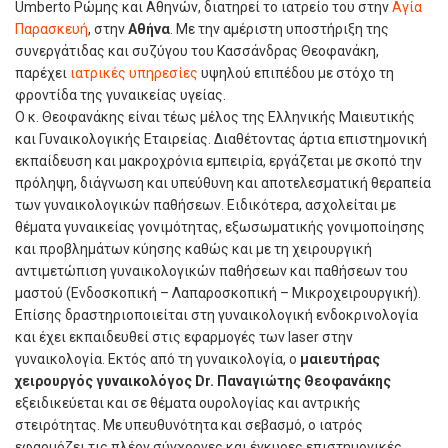
Umberto Ρώμης και Αθηνών, διατηρεί το ιατρείο του στην
Αγία
Παρασκευή
, στην
Αθήνα
. Με την αμέριστη υποστήριξη της
συνεργάτιδας και συζύγου του Κασσάνδρας Θεοφανάκη,
παρέχει
ιατρικές υπηρεσίες
υψηλού επιπέδου με στόχο τη
φροντίδα της γυναικείας υγείας.
Ο κ. Θεοφανάκης είναι τέως μέλος της Ελληνικής Μαιευτικής
και Γυναικολογικής Εταιρείας. Διαθέτοντας άρτια επιστημονική
εκπαίδευση και μακροχρόνια εμπειρία, εργάζεται με σκοπό την
πρόληψη, διάγνωση και υπεύθυνη και αποτελεσματική θεραπεία
των γυναικολογικών παθήσεων. Ειδικότερα, ασχολείται με
θέματα γυναικείας γονιμότητας, εξωσωματικής γονιμοποίησης
και προβλημάτων κύησης καθώς και με τη χειρουργική
αντιμετώπιση γυναικολογικών παθήσεων και παθήσεων του
μαστού (Ενδοσκοπική – Λαπαροσκοπική – Μικροχειρουργική).
Επίσης δραστηριοποιείται στη γυναικολογική ενδοκρινολογία
και έχει εκπαιδευθεί στις εφαρμογές των laser στην
γυναικολογία. Εκτός από τη γυναικολογία, ο
μαιευτήρας
χειρουργός γυναικολόγος Dr. Παναγιώτης Θεοφανάκης
εξειδικεύεται και σε θέματα ουρολογίας και αντρικής
στειρότητας. Με υπευθυνότητα και σεβασμό, ο ιατρός
εφαρμόζει τις πλέον σύγχρονες και έγκυρες επιστημονικές