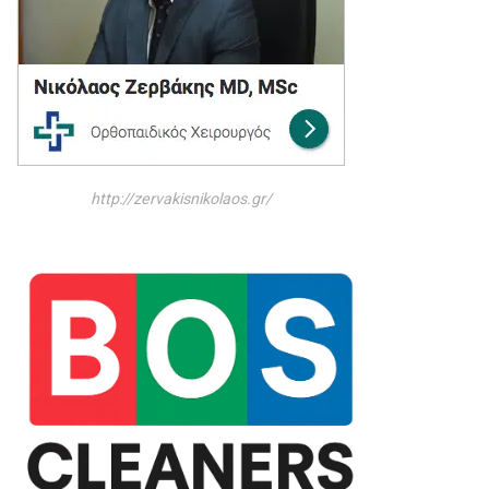
http://zervakisnikolaos.gr/