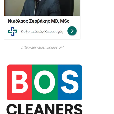
http://zervakisnikolaos.gr/