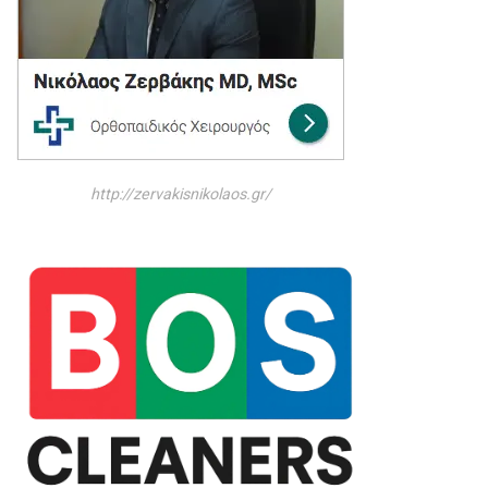
http://zervakisnikolaos.gr/