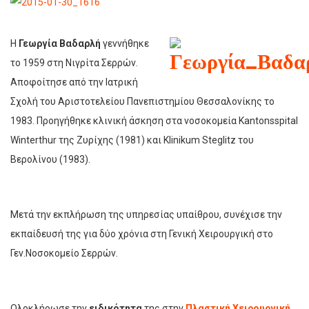
Η
Γεωργία Βαδαρλή
γεννήθηκε
το 1959 στη Νιγρίτα Σερρών.
Αποφοίτησε από την Ιατρική
Σχολή του Αριστοτελείου Πανεπιστημίου Θεσσαλονίκης το
1983. Προηγήθηκε κλινική άσκηση στα νοσοκομεία Kantonsspital
Winterthur της Ζυρίχης (1981) και Klinikum Steglitz του
Βερολίνου (1983).
Μετά την εκπλήρωση της υπηρεσίας υπαίθρου, συνέχισε την
εκπαίδευσή της για δύο χρόνια στη Γενική Χειρουργική στο
Γεν.Νοσοκομείο Σερρών.
Ολοκλήρωσε την
ειδικότητα
της στην
Πλαστική Χειρουργική