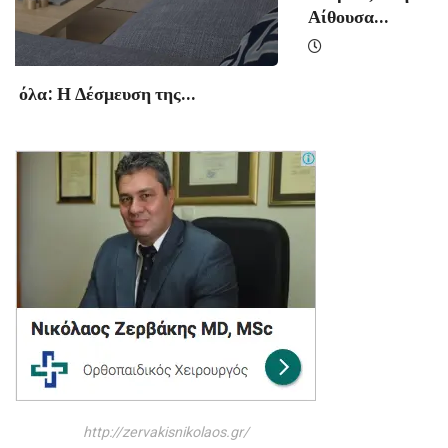
Αίθουσα...
http://zervakisnikolaos.gr/