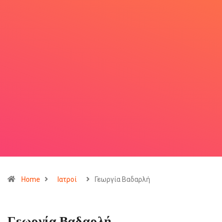
Home
Ιατροί
Γεωργία Βαδαρλή
Γεωργία Βαδαρλή