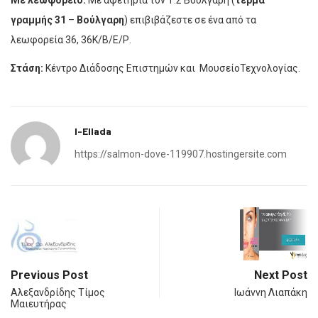
Με λεωφορείο:
Με αφετηρία τον Τ.Σ Βούλγαρη (
τέρμα
γραμμής 31
–
Βούλγαρη
) επιβιβάζεστε σε ένα από τα
λεωφορεία 36, 36Κ/Β/Ε/Ρ.
Στάση:
Κέντρο Διάδοσης Επιστημών και ΜουσείοΤεχνολογίας.
I-Ellada
https://salmon-dove-119907.hostingersite.com
Previous Post
Next Post
Αλεξανδρίδης Τίμος
Ιωάννη Λιαπάκη
Μαιευτήρας