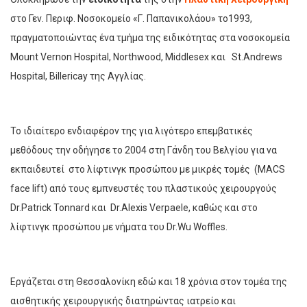
στο Γεν. Περιφ. Νοσοκομείο «Γ. Παπανικολάου» το1993,
πραγματοποιώντας ένα τμήμα της ειδικότητας στα νοσοκομεία
Mount Vernon Hospital, Northwood, Middlesex και St.Andrews
Hospital, Billericay της Αγγλίας.
Το ιδιαίτερο ενδιαφέρον της για λιγότερο επεμβατικές
μεθόδους την οδήγησε το 2004 στη Γάνδη του Βελγίου για να
εκπαιδευτεί στο λίφτινγκ προσώπου με μικρές τομές (MACS
face lift) από τους εμπνευστές του πλαστικούς χειρουργούς
Dr.Patrick Tonnard και Dr.Alexis Verpaele, καθώς και στο
λίφτινγκ προσώπου με νήματα του Dr.Wu Woffles.
Εργάζεται στη Θεσσαλονίκη εδώ και 18 χρόνια στον τομέα της
αισθητικής χειρουργικής διατηρώντας ιατρείο και