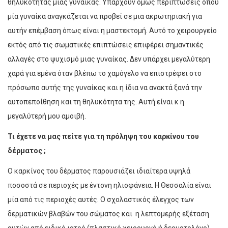
θηλυκότητας μιας γυναίκας. Υπάρχουν όμως περιπτώσεις όπου
μία γυναίκα αναγκάζεται να προβεί σε μια ακρωτηριακή για
αυτήν επέμβαση όπως είναι η μαστεκτομή. Αυτό το χειρουργείο
εκτός από τις σωματικές επιπτώσεις επιφέρει σημαντικές
αλλαγές στο ψυχισμό μιας γυναίκας. Δεν υπάρχει μεγαλύτερη
χαρά για εμένα όταν βλέπω το χαμόγελο να επιστρέφει στο
πρόσωπο αυτής της γυναίκας και η ίδια να ανακτά ξανά την
αυτοπεποίθηση και τη θηλυκότητα της. Αυτή είναι κ η
μεγαλύτερή μου αμοιβή.
Τι έχετε να μας πείτε για τη πρόληψη του καρκίνου του
δέρματος
;
Ο καρκίνος του δέρματος παρουσιάζει ιδιαίτερα υψηλά
ποσοστά σε περιοχές με έντονη ηλιοφάνεια. Η Θεσσαλία είναι
μία από τις περιοχές αυτές. Ο σχολαστικός έλεγχος των
δερματικών βλαβών του σώματος και η λεπτομερής εξέταση
αυτών από ειδικό ιατρό (πλαστικό χειρουργό ή δερματολόγο)