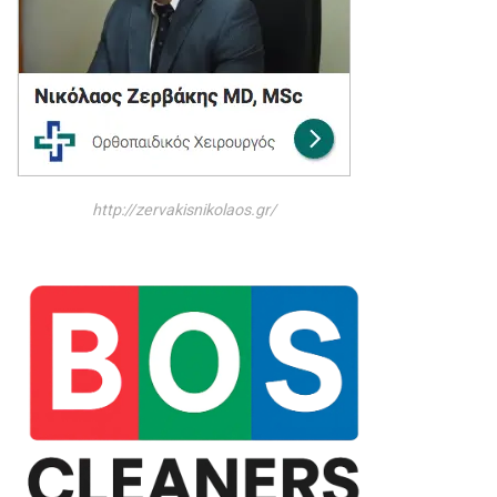
http://zervakisnikolaos.gr/