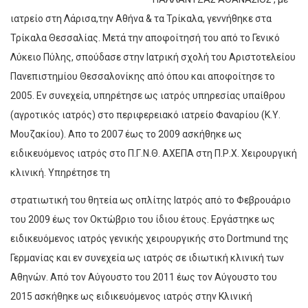
ιατρείο στη Λάρισα,την Αθήνα & τα Τρίκαλα, γεννήθηκε στα
Τρίκαλα Θεσσαλίας. Μετά την αποφοίτησή του από το Γενικό
Λύκειο Πύλης, σπούδασε στην Ιατρική σχολή του Αριστοτελείου
Πανεπιστημίου Θεσσαλονίκης από όπου και αποφοίτησε το
2005. Εν συνεχεία, υπηρέτησε ως ιατρός υπηρεσίας υπαίθρου
(αγροτικός ιατρός) στο περιφερειακό ιατρείο Φαναρίου (Κ.Υ.
Μουζακίου). Απο το 2007 έως το 2009 ασκήθηκε ως
ειδικευόμενος ιατρός στο Π.Γ.Ν.Θ. ΑΧΕΠΑ στη Π.Ρ.Χ. Χειρουργική
κλινική. Υπηρέτησε τη
στρατιωτική του θητεία ως οπλίτης Ιατρός από το Φεβρουάριο
του 2009 έως τον Οκτώβριο του ίδιου έτους. Εργάστηκε ως
ειδικευόμενος ιατρός γενικής χειρουργικής στο Dortmund της
Γερμανίας και εν συνεχεία ως ιατρός σε ιδιωτική κλινική των
Αθηνών. Από τον Αύγουστο του 2011 έως τον Αύγουστο του
2015 ασκήθηκε ως ειδικευόμενος ιατρός στην Κλινική