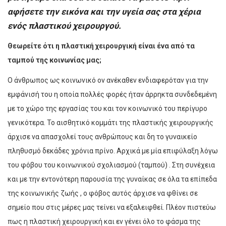
αφήσετε την εικόνα και την υγεία σας στα χέρια
ενός πλαστικού χειρουργού.
Θεωρείτε ότι η πλαστική χειρουργική είναι ένα από τα
ταμπού της κοινωνίας μας
;
Ο άνθρωπος ως κοινωνικό ον ανέκαθεν ενδιαφερόταν για την
εμφάνισή του η οποία πολλές φορές ήταν άρρηκτα συνδεδεμένη
με το χώρο της εργασίας του και τον κοινωνικό του περίγυρο
γενικότερα. Το αισθητικό κομμάτι της πλαστικής χειρουργικής
άρχισε να απασχολεί τους ανθρώπους και δη το γυναικείο
πληθυσμό δεκάδες χρόνια πρίνο. Αρχικά με μία επιφύλαξη λόγω
του φόβου του κοινωνικού σχολιασμού (ταμπού) . Στη συνέχεια
και με την εντονότερη παρουσία της γυναίκας σε όλα τα επίπεδα
της κοινωνικής ζωής , ο φόβος αυτός άρχισε να φθίνει σε
σημείο που στις μέρες μας τείνει να εξαλειφθεί. Πλέον πιστεύω
πως η πλαστική χειρουργική και εν γένει όλο το φάσμα της