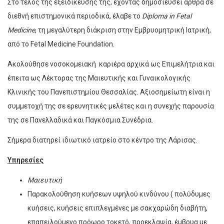
Στο τέλος της εξειδίκευσης της, έχοντας δημοσιεύσει άρθρα σε
διεθνή επιστημονικά περιοδικά, έλαβε το
Diploma in Fetal
Medicine
, τη μεγαλύτερη διάκριση στην Εμβρυομητρική Ιατρική,
από το Fetal Medicine Foundation.
Ακολούθησε νοσοκομειακή
καριέρα αρχικά ως Επιμελήτρια και
έπειτα ως Λέκτορας της Μαιευτικής και Γυναικολογικής
Κλινικής του Πανεπιστημίου Θεσσαλίας. Αξιοσημείωτη είναι η
συμμετοχή της σε ερευνητικές μελέτες και η συνεχής παρουσία
της σε Πανελλαδικά και Παγκόσμια Συνέδρια.
Σήμερα διατηρεί ιδιωτικό ιατρείο στο κέντρο της Λάρισας.
Υπηρεσίες
Μαιευτική
Παρακολούθηση κυήσεων υψηλού κινδύνου ( πολύδυμες
κυήσεις, κυήσεις επιπλεγμένες με σακχαρώδη διαβήτη,
επαπειλούμενο πρόωρο τοκετό, προεκλαψία, έμβρυα με