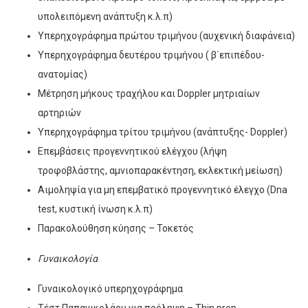
υπολειπόμενη ανάπτυξη κ.λ.π)
Υπερηχογράφημα πρώτου τριμήνου (αυχενική διαφάνεια)
Υπερηχογράφημα δευτέρου τριμήνου ( β΄επιπέδου-
ανατομίας)
Μέτρηση μήκους τραχήλου και Doppler μητριαίων
αρτηριών
Υπερηχογράφημα τρίτου τριμήνου (ανάπτυξης- Doppler)
Επεμβάσεις προγεννητικού ελέγχου (λήψη
τροφοβλάστης, αμνιοπαρακέντηση, εκλεκτική μείωση)
Αιμοληψία για μη επεμβατικό προγεννητικό έλεγχο (Dna
test, κυστική ίνωση κ.λ.π)
Παρακολούθηση κύησης – Τοκετός
Γυναικολογία
Γυναικολογικό υπερηχογράφημα