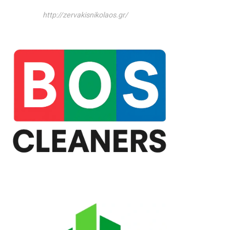
http://zervakisnikolaos.gr/