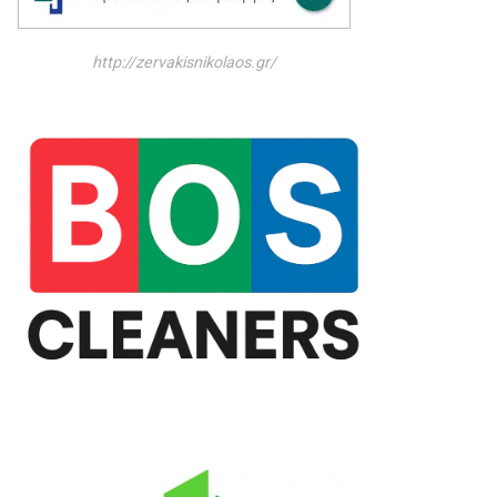
http://zervakisnikolaos.gr/