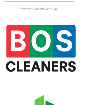
http://zervakisnikolaos.gr/