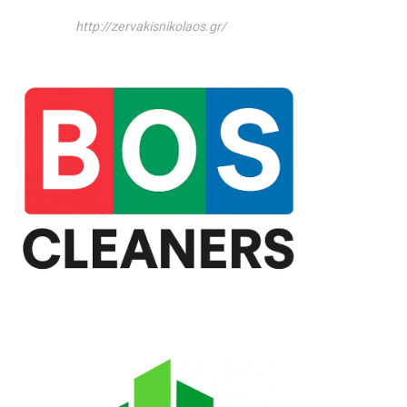
http://zervakisnikolaos.gr/