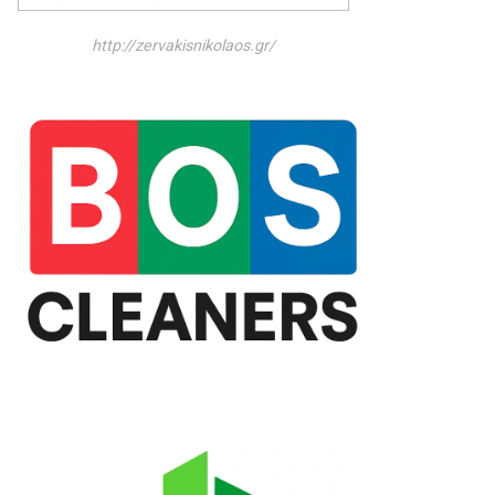
http://zervakisnikolaos.gr/