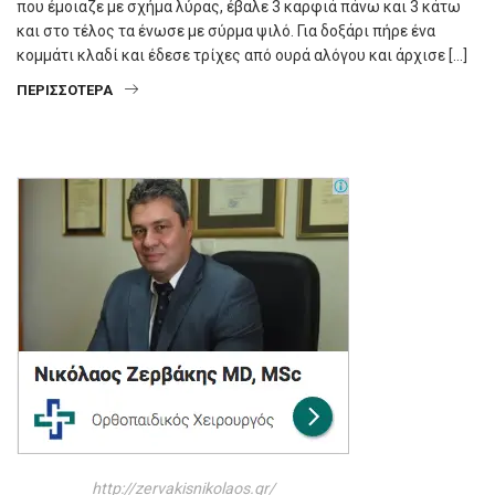
που έμοιαζε με σχήμα λύρας, έβαλε 3 καρφιά πάνω και 3 κάτω
και στο τέλος τα ένωσε με σύρμα ψιλό. Για δοξάρι πήρε ένα
κομμάτι κλαδί και έδεσε τρίχες από ουρά αλόγου και άρχισε […]
ΠΕΡΙΣΣΌΤΕΡΑ
http://zervakisnikolaos.gr/