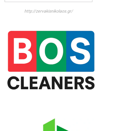
http://zervakisnikolaos.gr/