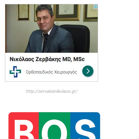
http://zervakisnikolaos.gr/