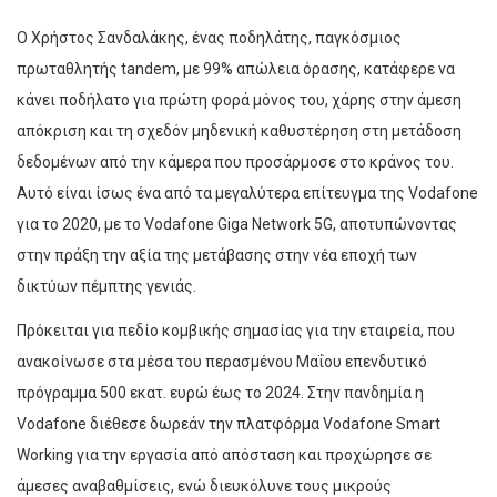
O Χρήστος Σανδαλάκης, ένας ποδηλάτης, παγκόσμιος
πρωταθλητής tandem, με 99% απώλεια όρασης, κατάφερε να
κάνει ποδήλατο για πρώτη φορά μόνος του, χάρης στην άμεση
απόκριση και τη σχεδόν μηδενική καθυστέρηση στη μετάδοση
δεδομένων από την κάμερα που προσάρμοσε στο κράνος του.
Αυτό είναι ίσως ένα από τα μεγαλύτερα επίτευγμα της Vodafone
για το 2020, με το Vodafone Giga Network 5G, αποτυπώνοντας
στην πράξη την αξία της μετάβασης στην νέα εποχή των
δικτύων πέμπτης γενιάς.
Πρόκειται για πεδίο κομβικής σημασίας για την εταιρεία, που
ανακοίνωσε στα μέσα του περασμένου Μαΐου επενδυτικό
πρόγραμμα 500 εκατ. ευρώ έως το 2024. Στην πανδημία η
Vodafone διέθεσε δωρεάν την πλατφόρμα Vodafone Smart
Working για την εργασία από απόσταση και προχώρησε σε
άμεσες αναβαθμίσεις, ενώ διευκόλυνε τους μικρούς