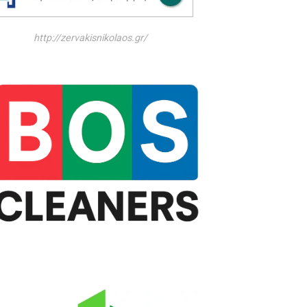
http://zervakisnikolaos.gr/