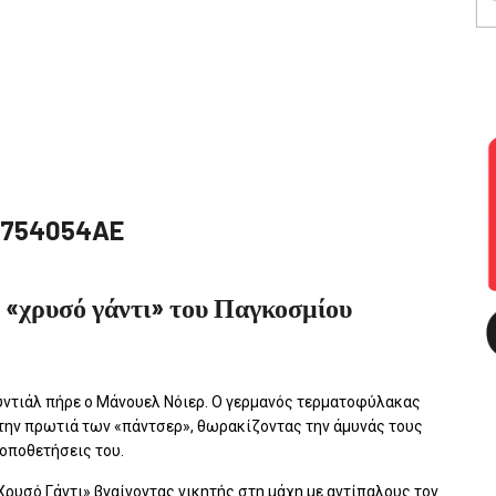
 «χρυσό γάντι» του Παγκοσμίου
ντιάλ πήρε ο Μάνουελ Νόιερ. Ο γερμανός τερματοφύλακας
την πρωτιά των «πάντσερ», θωρακίζοντας την άμυνάς τους
τοποθετήσεις του.
Χρυσό Γάντι» βγαίνοντας νικητής στη μάχη με αντίπαλους τον