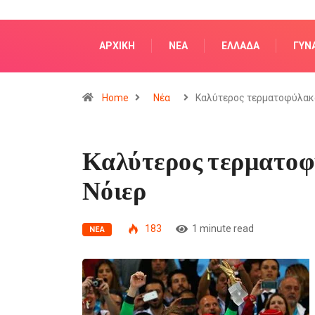
ΑΡΧΙΚΗ
NΈΑ
ΕΛΛΆΔΑ
ΓΥΝ
Home
Nέα
Καλύτερος τερματοφύλακ
Καλύτερος τερματοφ
Νόιερ
183
1 minute read
NΈΑ