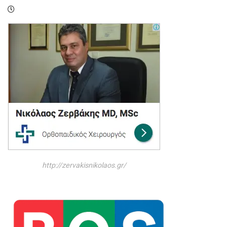
http://zervakisnikolaos.gr/