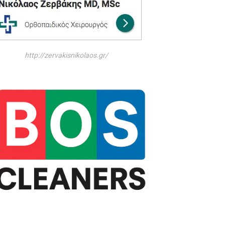
http://zervakisnikolaos.gr/