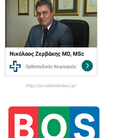
http://zervakisnikolaos.gr/