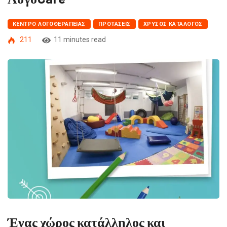
ΚΈΝΤΡΟ ΛΟΓΟΘΕΡΑΠΕΊΑΣ
ΠΡΟΤΆΣΕΙΣ
ΧΡΥΣΌΣ ΚΑΤΆΛΟΓΟΣ
211
11 minutes read
Ένας χώρος
κατάλληλος
και