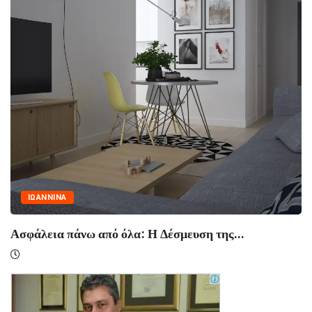
NΈΑ
ΕΛΛΆΔΑ
Ανδρέας Σπηλιωτόπουλος: «Ήρωες του Σήμερα» 
Αίθουσα...