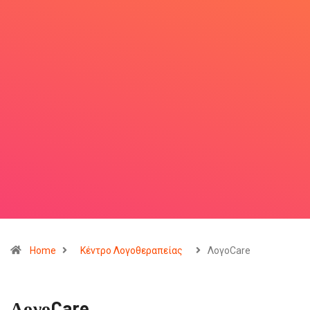
Home
Κέντρο Λογοθεραπείας
ΛογοCare
ΛογοCare