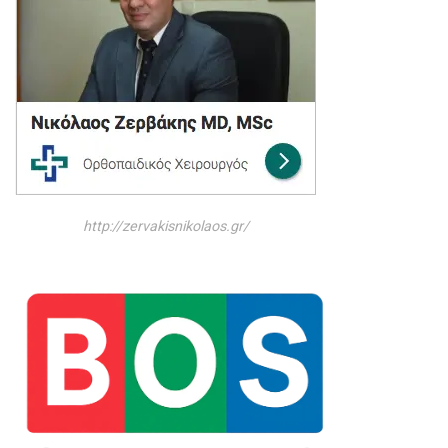
http://zervakisnikolaos.gr/