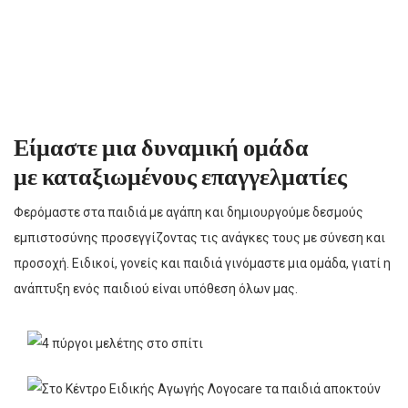
την επικοινωνία λεκτική (ομιλία) και μη λεκτική (γλώσσα του
σώματος). Εμπλέκεται με την άρθρωση, την ενδυνάμωση μυών
του στόματος, την καταληπτότητα και τη ροή της ομιλίας.
Οι Υπηρεσίες μας
Είμαστε μια
δυναμική
ομάδα
με
καταξιωμένους
επαγγελματίες
Φερόμαστε στα παιδιά με αγάπη και δημιουργούμε δεσμούς
εμπιστοσύνης προσεγγίζοντας τις ανάγκες τους με σύνεση και
προσοχή. Ειδικοί, γονείς και παιδιά γινόμαστε μια ομάδα, γιατί η
ανάπτυξη ενός παιδιού είναι υπόθεση όλων μας.