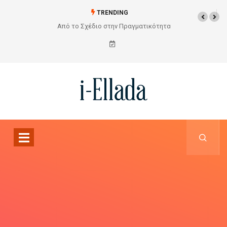
TRENDING
Από το Σχέδιο στην Πραγματικότητα