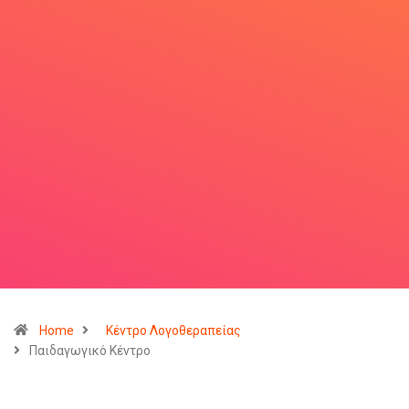
Home
Κέντρο Λογοθεραπείας
Παιδαγωγικό Κέντρο