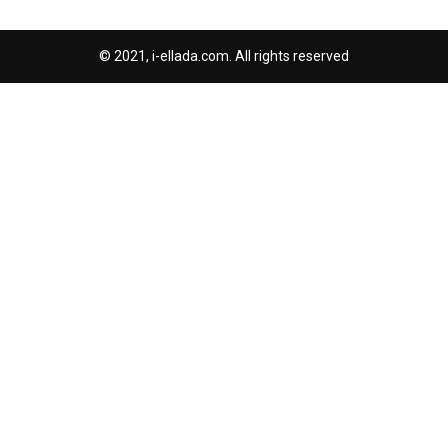
© 2021, i-ellada.com. All rights reserved