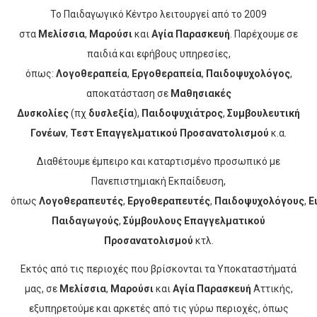
Το Παιδαγωγικό Κέντρο λειτουργεί από το 2009
στα
Μελίσσια
,
Μαρούσι
και
Αγία Παρασκευή
. Παρέχουμε σε
παιδιά και εφήβους υπηρεσίες,
όπως:
Λογοθεραπεία
,
Εργοθεραπεία
,
Παιδοψυχολόγος
,
αποκατάσταση σε
Μαθησιακές
Δυσκολίες
(πχ
δυσλεξία
),
Παιδοψυχιάτρος
,
Συμβουλευτική
Γονέων
,
Τεστ Επαγγελματικού Προσανατολισμού
κ.α.
Διαθέτουμε έμπειρο και καταρτισμένο προσωπικό με
Πανεπιστημιακή Εκπαίδευση,
όπως
Λογοθεραπευτές
,
Εργοθεραπευτές
,
Παιδοψυχολόγους
,
Ε
Παιδαγωγούς
,
Σύμβουλους Επαγγελματικού
Προσανατολισμού
κτλ.
Εκτός από τις περιοχές που βρίσκονται τα Υποκαταστήματά
μας, σε
Μελίσσια
,
Μαρούσι
και
Αγία Παρασκευή
Αττικής,
εξυπηρετούμε και αρκετές από τις γύρω περιοχές, όπως