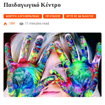
Παιδαγωγικό Κέντρο
ΚΈΝΤΡΟ ΛΟΓΟΘΕΡΑΠΕΊΑΣ
ΠΡΟΤΆΣΕΙΣ
ΧΡΥΣΌΣ ΚΑΤΆΛΟΓΟΣ
184
11 minutes read