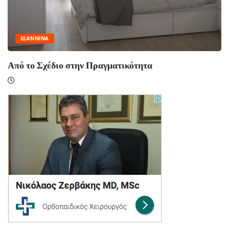
ΙΩΑΝΝΙΝΑ
Ασφάλεια πάνω από όλα: Η Δέσμευση της...