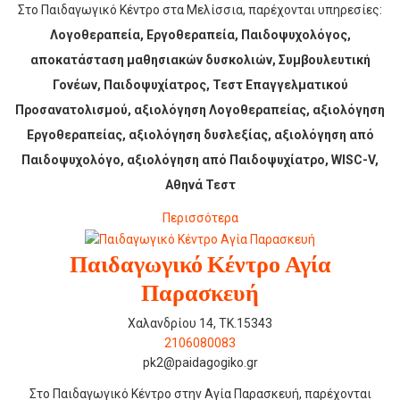
Στο Παιδαγωγικό Κέντρο στα Μελίσσια, παρέχονται υπηρεσίες:
Λογοθεραπεία, Εργοθεραπεία, Παιδοψυχολόγος,
αποκατάσταση μαθησιακών δυσκολιών, Συμβουλευτική
Γονέων, Παιδοψυχίατρος, Τεστ Επαγγελματικού
Προσανατολισμού, αξιολόγηση Λογοθεραπείας, αξιολόγηση
Εργοθεραπείας, αξιολόγηση δυσλεξίας, αξιολόγηση από
Παιδοψυχολόγο, αξιολόγηση από Παιδοψυχίατρο, WISC-V,
Αθηνά Τεστ
Περισσότερα
Παιδαγωγικό Κέντρο Αγία
Παρασκευή
Χαλανδρίου 14, ΤΚ.15343
2106080083
pk2@paidagogiko.gr
Στο Παιδαγωγικό Κέντρο στην Αγία Παρασκευή, παρέχονται