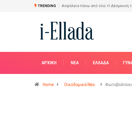
Ασφάλεια πάνω από όλα: Η Δέσμευση 
TRENDING
ΑΡΧΙΚΗ
NΈΑ
ΕΛΛΆΔΑ
ΓΥΝ
Home
Οικοδομικά Νέα
Φωτοβολταϊκ