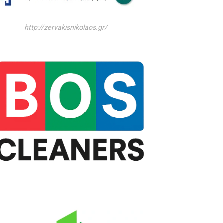
http://zervakisnikolaos.gr/