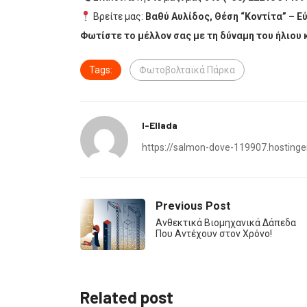
Βρείτε μας:
Βαθύ Αυλίδος, Θέση “Κοντίτα” – Ε
Φωτίστε το μέλλον σας με τη δύναμη του ήλιου κ
Tags:
Φωτοβολταϊκά Πάρκα
I-Ellada
https://salmon-dove-119907.hostinge
Previous Post
Ανθεκτικά Βιομηχανικά Δάπεδα
Που Αντέχουν στον Χρόνο!
Related post