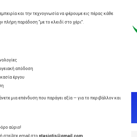
 εμπειρία και την τεχνογνωσία να φέρουμε εις πέρας κάθε
 πλήρη παράδοση “με το κλειδί στο χέρι”.
νολογίες
εργειακή απόδοση
κασία έργου
ση
άνετε μια επένδυση που παράγει αξία — για το περιβάλλον και
όρο αύριο!
ή στείλτε email στο
ntasiotis@gmail.com
.