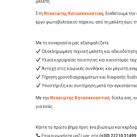
μελέτη.
Στη
Ντασιώτης Κατασκευαστική
, διαθέτουμε την
έργο φωτοβολταϊκού πάρκου, από τη μελέτη έως την
Με τη συνεργασία μας εξασφαλίζετε:
Ολοκληρωμένη τεχνική μελέτη και αδειοδότηση
Υλικά κορυφαίας ποιότητας και καινοτόμες τεχ
Αντοχή στις καιρικές συνθήκες και μέγιστη εν
Τήρηση χρονοδιαγραμμάτων και διαφανής διαδι
Υποστήριξη και συντήρηση μετά την εγκατάστα
Με την
Ντασιώτης Κατασκευαστική
δίπλα σας, κ
για εσάς.
Κάντε το πρώτο βήμα προς ένα βιώσιμο και κερδοφ
Επικοινωνήστε μαζί μας στο
(+30) 22210 31499