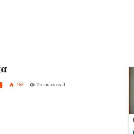
κα
163
2 minutes read