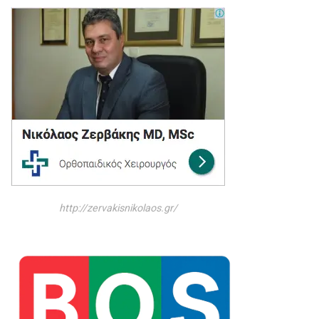
http://zervakisnikolaos.gr/