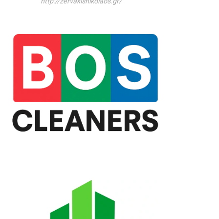
http://zervakisnikolaos.gr/