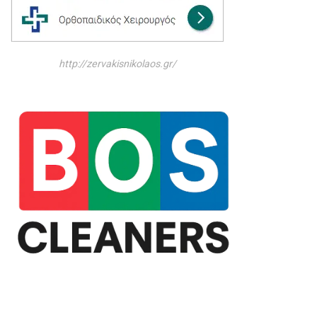
http://zervakisnikolaos.gr/