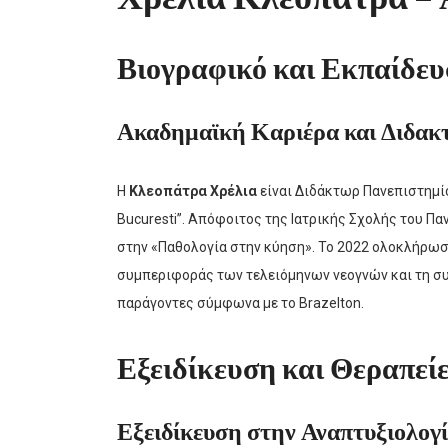
Βιογραφικό και Εκπαίδε
Ακαδημαϊκή Καριέρα και Διδακ
Η
Κλεοπάτρα Χρέλια
είναι Διδάκτωρ Πανεπιστημίο
Bucuresti”. Απόφοιτος της Ιατρικής Σχολής του Π
στην «Παθολογία στην κύηση». Το 2022 ολοκλήρωσε
συμπεριφοράς των τελειόμηνων νεογνών και τη συ
παράγοντες σύμφωνα με το Brazelton.
Εξειδίκευση και Θεραπεί
Εξειδίκευση στην Αναπτυξιολογ