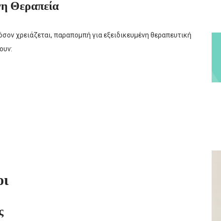
νη Θεραπεία
όσον χρειάζεται, παραπομπή για εξειδικευμένη θεραπευτική
ουν:
οι
ς