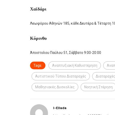
Χαϊδάρι
Λεωφόρου Αθηνών 185, κάθε Δευτέρα & Τέταρτη 10
Κόρινθο
Άποστολου Παύλου 51, Σάββατο 9:00-20:00
Tags:
Αναπτυξιακή Καθυστέρηση
Αναπ
Αυτιστικού Τύπου Διαταραχές
Διαταραχές
Μαθησιακές Δυσκολίες
Νοητική Στέρηση
I-Ellada