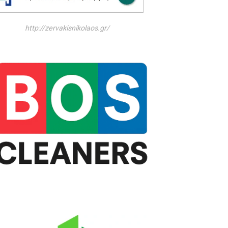
http://zervakisnikolaos.gr/