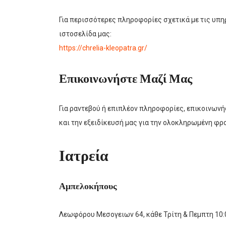
Για περισσότερες πληροφορίες σχετικά με τις υπηρ
ιστοσελίδα μας:
https://chrelia-kleopatra.gr/
Επικοινωνήστε Μαζί Μας
Για ραντεβού ή επιπλέον πληροφορίες, επικοινων
και την εξειδίκευσή μας για την ολοκληρωμένη φρο
Ιατρεία
Αμπελοκήπους
Λεωφόρου Μεσογειων 64, κάθε Τρίτη & Πεμπτη 10: