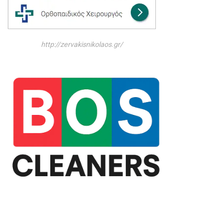
http://zervakisnikolaos.gr/