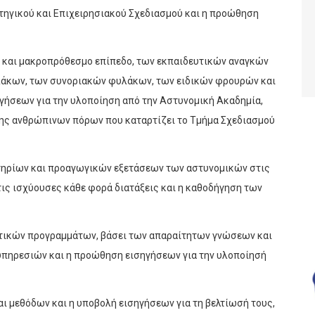
τηγικού και Επιχειρησιακού Σχεδιασμού και η προώθηση
μο και μακροπρόθεσμο επίπεδο, των εκπαιδευτικών αναγκών
άκων, των συνοριακών φυλάκων, των ειδικών φρουρών και
ήσεων για την υλοποίηση από την Αστυνομική Ακαδημία,
ξης ανθρώπινων πόρων που καταρτίζει το Τμήμα Σχεδιασμού
σιτηρίων και προαγωγικών εξετάσεων των αστυνομικών στις
ις ισχύουσες κάθε φορά διατάξεις και η καθοδήγηση των
υτικών προγραμμάτων, βάσει των απαραίτητων γνώσεων και
 υπηρεσιών και η προώθηση εισηγήσεων για την υλοποίησή
ι μεθόδων και η υποβολή εισηγήσεων για τη βελτίωσή τους,