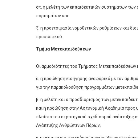
στ. η μελέτη των εκπαιδευτικών συστημάτων των
πορισμάτων και
ζ. η προετοιμασία νομοθετικών ρυθμίσεων και διο
προσωπικού.
Τμήμα Μετεκπαιδεύσεων
Οι αρμοδιότητες του Τμήματος Μετεκπαιδεύσεων κ
α. η προώθηση εισήγησης αναφορικά με τον αριθμ
για την παρακολούθηση προγραμμάτων μετεκπαίδευ
β. η μελέτη και ο προσδιορισμός των μετεκπαιδε
και η προώθηση στην Αστυνομική Ακαδημία προς 
πλαίσιο του στρατηγικού σχεδιασμού ανάπτυξης α
Ανάπτυξης Ανθρώπινων Πόρων,
γ. η μέριμνα για την έκδοση προκηρύξεων εξετάσ