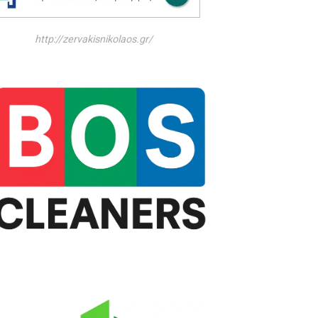
http://zervakisnikolaos.gr/