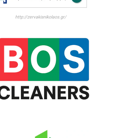
http://zervakisnikolaos.gr/