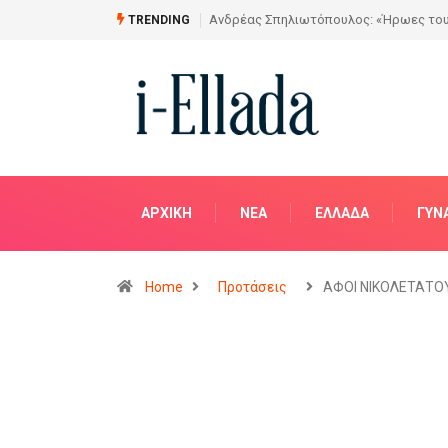
ρα» στην Αίθουσα Τέχνης «ΑΣΤΡΟΛΑΒΟΣ»
Από το Σχέδιο στην Πραγματικό
TRENDING
ΑΡΧΙΚΗ
NΈΑ
ΕΛΛΆΔΑ
ΓΥΝ
Home
Προτάσεις
ΑΦΟΙ ΝΙΚΟΛΕΤΑΤΟ