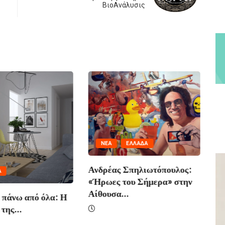
ΒιοAνάλυσις
NΈΑ
ΕΛΛΆΔΑ
Ανδρέας Σπηλιωτόπουλος:
Α
«Ήρωες του Σήμερα» στην
Αίθουσα...
 πάνω από όλα: Η
Απ
της...
Πρ