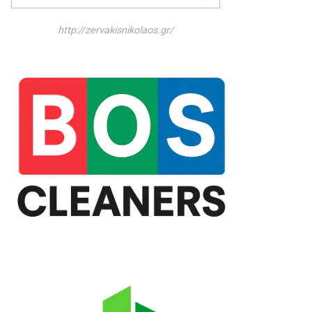
http://zervakisnikolaos.gr/