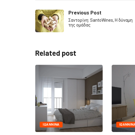
Previous Post
Σαντορίνη: SantoWines, Η δύναμη
της ομάδας
Related post
NΈΑ
Ανδρέας 
ΙΩΑΝΝΙΝΑ
«Ήρωες τ