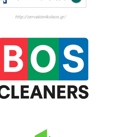
http://zervakisnikolaos.gr/