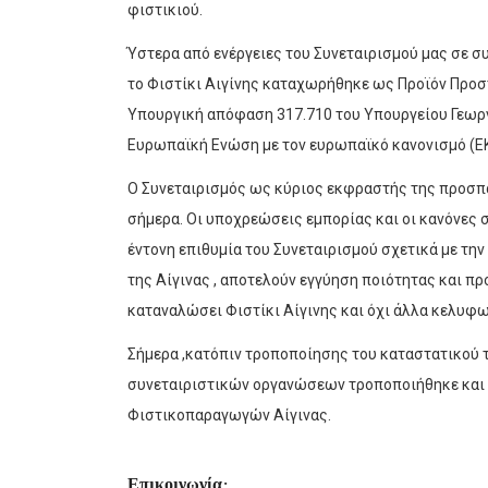
φιστικιού.
Ύστερα από ενέργειες του Συνεταιρισμού μας σε συ
το Φιστίκι Αιγίνης καταχωρήθηκε ως Προϊόν Προσ
Υπουργική απόφαση 317.710 του Υπουργείου Γεωργ
Ευρωπαϊκή Eνώση με τον ευρωπαϊκό κανονισμό (ΕΚ
O Συνεταιρισμός ως κύριος εκφραστής της προσπά
σήμερα. Οι υποχρεώσεις εμπορίας και οι κανόνες 
έντονη επιθυμία του Συνεταιρισμού σχετικά με τη
της Αίγινας , αποτελούν εγγύηση ποιότητας και π
καταναλώσει Φιστίκι Αίγινης και όχι άλλα κελυφω
Σήμερα ,κατόπιν τροποποίησης του καταστατικού 
συνεταιριστικών οργανώσεων τροποποιήθηκε και 
Φιστικοπαραγωγών Αίγινας.
Επικοινωνία: