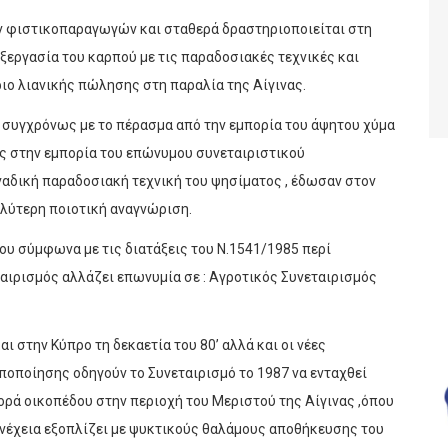
ων φιστικοπαραγωγών και σταθερά δραστηριοποιείται στη
εξεργασία του καρπού με τις παραδοσιακές τεχνικές και
ήριο λιανικής πώλησης στη παραλία της Αίγινας.
ς συγχρόνως με το πέρασμα από την εμπορία του άψητου χύμα
ας στην εμπορία του επώνυμου συνεταιριστικού
ναδική παραδοσιακή τεχνική του ψησίματος , έδωσαν στον
αλύτερη ποιοτική αναγνώριση.
ου σύμφωνα με τις διατάξεις του Ν.1541/1985 περί
αιρισμός αλλάζει επωνυμία σε : Αγροτικός Συνεταιρισμός
 στην Κύπρο τη δεκαετία του 80’ αλλά και οι νέες
υποποίησης οδηγούν το Συνεταιρισμό το 1987 να ενταχθεί
ρά οικοπέδου στην περιοχή του Μεριστού της Αίγινας ,όπου
νέχεια εξοπλίζει με ψυκτικούς θαλάμους αποθήκευσης του