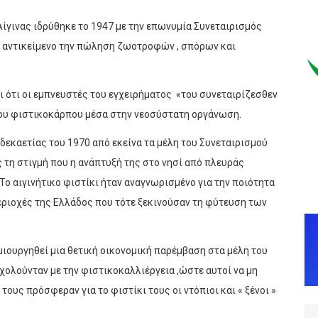
ίγινας ιδρύθηκε το 1947 με την επωνυμία Συνεταιρισμός
 αντικείμενο την πώληση ζωοτροφών , σπόρων και
ι ότι οι εμπνευστές του εγχειρήματος «του συνεταιρίζεσθεν
δου φιστικοκάρπου μέσα στην νεοσύστατη οργάνωση.
 δεκαετίας του 1970 από εκείνα τα μέλη του Συνεταιρισμού
 τη στιγμή που η ανάπτυξή της στο νησί από πλευράς
Το αιγινήτικο φιστίκι ήταν αναγνωρισμένο για την ποιότητα
περιοχές της Ελλάδος που τότε ξεκινούσαν τη φύτευση των
ημιουργηθεί μια θετική οικονομική παρέμβαση στα μέλη του
σχολούνταν με την φιστικοκαλλιέργεια ,ώστε αυτοί να μη
ους πρόσφεραν για το φιστίκι τους οι ντόπιοι και « ξένοι »