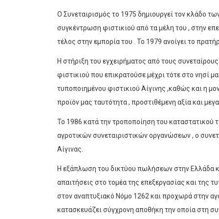
Ο Συνεταιρισμός το 1975 δημιουργεί τον κλάδο τ
συγκέντρωση φιστικιού από τα μέλη του , στην επ
τέλος στην εμπορία του . Το 1979 ανοίγει το πρατ
Η στήριξη του εγχειρήματος από τους συνεταίρου
φιστικιού που επικρατούσε μέχρι τότε στο νησί μ
τυποποιημένου φιστικιού Αίγινης ,καθώς και η μο
προϊόν μας ταυτότητα , προστιθέμενη αξία και μεγ
Το 1986 κατά την τροποποίηση του καταστατικού τ
αγροτικών συνεταιριστικών οργανώσεων , ο συνετ
Αίγινας.
H εξάπλωση του δικτύου πωλήσεων στην Ελλάδα και
απαιτήσεις στο τομέα της επεξεργασίας και της τ
στον αναπτυξιακό Νόμο 1262 και προχωρά στην αγο
κατασκευάζει σύγχρονη αποθήκη την οποία στη συ