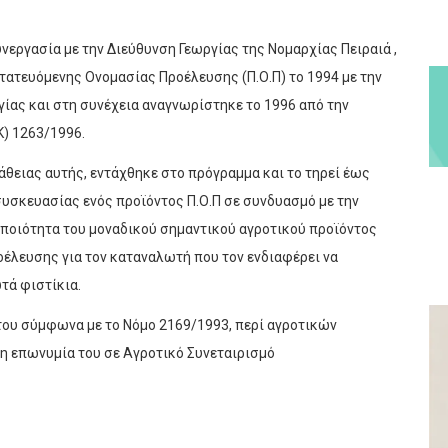
νεργασία με την Διεύθυνση Γεωργίας της Νομαρχίας Πειραιά ,
τατευόμενης Ονομασίας Προέλευσης (Π.Ο.Π) το 1994 με την
ίας και στη συνέχεια αναγνωρίστηκε το 1996 από την
) 1263/1996.
θειας αυτής, εντάχθηκε στο πρόγραμμα και το τηρεί έως
συσκευασίας ενός προϊόντος Π.Ο.Π σε συνδυασμό με την
ν ποιότητα του μοναδικού σημαντικού αγροτικού προϊόντος
ροέλευσης για τον καταναλωτή που τον ενδιαφέρει να
τά φιστίκια.
του σύμφωνα με το Νόμο 2169/1993, περί αγροτικών
η επωνυμία του σε Αγροτικό Συνεταιρισμό