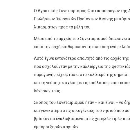
Ο Αγροτικός Συνεταιρισμός Φιστικοπαραγών της Α
Πωλήσεων Γεωργικών Προϊόντων Αιγίνης με κύριο
λιπασμάτων προς τα μέλη του.
Μέσα από το αρχείο του Συνεταιρισμού διαφαίνετα
»από την αρχή επιθυμούσαν τη σύσταση ενός κλά
Αυτό έγινε εντονότερα απαιτητό από τις αρχές της
που ασχολούνταν με την καλλιέργεια της φιστικιάς
παραγωγής είχε φτάσει στο καλύτερό της σημείο . 
και τη γεύση ,σε σχέση με τις υπόλοιπες φιστικο
δένδρων τους.
Σκοπός του Συνεταιρισμού ήταν – και είναι – να δ
και γενικότερα στις οικογένειες του νησιού που α
βρίσκονται εγκλωβισμένοι στις χαμηλές τιμές που τ
έμποροι ξηρών καρπών.