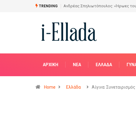
Από το Σχέδιο στην Πραγματικότητα
TRENDING
ΑΡΧΙΚΗ
NΈΑ
ΕΛΛΆΔΑ
ΓΥΝ
Home
Ελλάδα
Αίγινα: Συνεταιρισμ