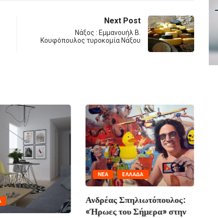
Next Post
Νάξος : Εμμανουήλ Β.
Κουφόπουλος τυροκομία Νάξου
ΕΛΛΆΔΑ
Σπηλιωτόπουλος:
ΙΩΑΝΝΙΝΑ
ου Σήμερα» στην