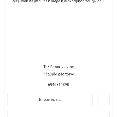
Με μενού σε μπουφέ κ δώρο η διακόσμηση του χώρου!
Τηλ.Εποικινωνιας
Τζαβιδα Δέσποινα
6946814398
Επικοινωνία