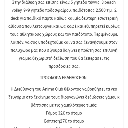
Στην διάθεση σας επίσης είναι: 5 γήπεδα τέννις, 3 beach
volley, 9×9 γήπεδο ποδοσφαίρου, παιδότοπος 2.500 τ.μ., 2
deck για παιδικά πάρτυ καθώς και μία δεύτερη εσωτερική
αίθουσα που λειτουργεί και ως καφέ και εξυπηρετεί κυρίως
τους αθλητικούς χώρους και τον παιδότοπο. Περιμένουμε,
λοιπόν, να σας υποδεχτούμε και να σας ξεναγήσουμε στον
πολυχώρο μας που σίγουρα θα γίνει η πρώτη σας επιλογή
για μια ξεχωριστή δεξίωση που θα ξεπεράσει τις
προσδοκίες σας.
ΠΡΟΣΦΟΡΑ ΕΚΔΗΛΩΣΕΩΝ :
Η Διεύθυνση του Anima Club θέλοντας να βοηθήσει τα νέα
ζευγάρια στο ξεκίνημα τους διοργανώνει δεξιώσεις γάμου κ
βάπτισης με τις χαμηλότερες τιμές:
Γάμος 32€ το άτομο
Βάπτιση27€ το άτομο