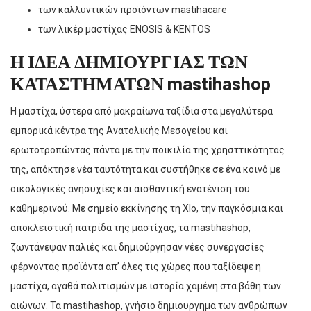
των καλλυντικών προϊόντων mastihacare
των λικέρ μαστίχας ENOSIS & KENTOS
Η ΙΔΕΑ ΔΗΜΙΟΥΡΓΙΑΣ ΤΩΝ
ΚΑΤΑΣΤΗΜΑΤΩΝ mastihashop
Η μαστίχα, ύστερα από μακραίωνα ταξίδια στα μεγαλύτερα
εμπορικά κέντρα της Ανατολικής Μεσογείου και
ερωτοτροπώντας πάντα με την ποικιλία της χρησττικότητας
της, απόκτησε νέα ταυτότητα και συστήθηκε σε ένα κοινό με
οικολογικές ανησυχίες και αισθαντική ενατένιση του
καθημερινού. Με σημείο εκκίνησης τη ΧΙο, την παγκόσμια και
αποκλειστική πατρίδα της μαστίχας, τα mastihashop,
ζωντάνεψαν παλιές και δημιούργησαν νέες συνεργασίες
φέρνοντας προϊόντα απ’ όλες τις χώρες που ταξίδεψε η
μαστίχα, αγαθά πολιτισμών με ιστορία χαμένη στα βάθη των
αιώνων. Τα mastihashop, γνήσιο δημιουργημα των ανθρώπων