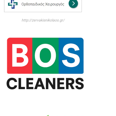
http://zervakisnikolaos.gr/