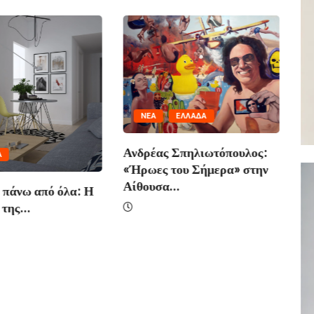
NΈΑ
ΕΛΛΆΔΑ
Ανδρέας Σπηλιωτόπουλος:
Α
«Ήρωες του Σήμερα» στην
Αίθουσα...
 πάνω από όλα: Η
Απ
της...
Πρ