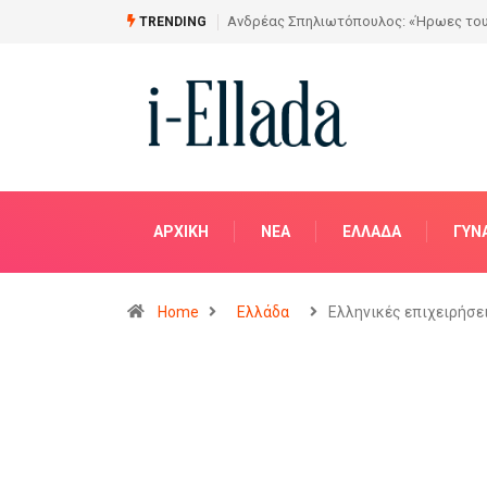
ες του Σήμερα» στην Αίθουσα Τέχνης «ΑΣΤΡΟΛΑΒΟΣ»
Από το Σχέδιο στη
TRENDING
ΑΡΧΙΚΗ
NΈΑ
ΕΛΛΆΔΑ
ΓΥΝ
Home
Ελλάδα
Ελληνικές επιχειρήσ