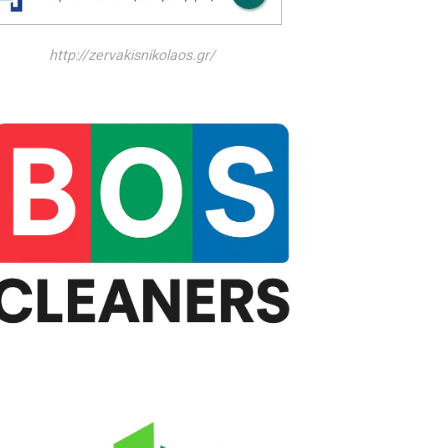
http://zervakisnikolaos.gr/