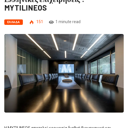
MYTILINEOS
151
1 minute read
ΕΛΛΆΔΑ