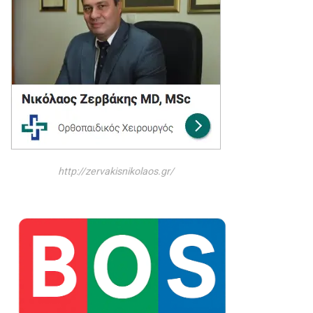
http://zervakisnikolaos.gr/