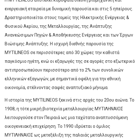
Η MYTILINEOS αποτελεί κορυφαία διεθνή βιομηχανική και
ενεργειακή εταιρεία με δυναμική παρουσία και στις 5 ηπείρους.
Δραστηριοποιείται στους τομείς της Ηλεκτρικής Ενέργειας &
Φυσικού Αερίου, της Μεταλλουργίας, της Ανάπτυξης
Ανανεώσιμων Πηγών & Αποθήκευσης Ενέργειας και των Έργων
Βιώσιμης Ανάπτυξης. Η ισχυρή διεθνής παρουσία της
MYTILINEOS σε περισσότερες από 30 χώρες την καθιστά
παγκόσμιο ηγέτη, ενώ οι εξαγωγές της σε αγορές στο εξωτερικό
αντιπροσωπεύουν περισσότερο από το 2% των συνολικών
ελληνικών εξαγωγών, με σημαντικά οφέλη για την εθνική
οικονομία, στέλνοντας σαφές αναπτυξιακό μήνυμα.
Η ιστορία της MYTILINEOS ξεκινά στις αρχές του 20ου αιώνα. Το
1908, η τότε μικρή βιοτεχνία μεταλλουργίας ΜΥΤΙΛΗΝΑΙΟΣ
λειτουργούσε στον Πειραιά ως μια ταχύτατα αναπτυσσόμενη
οικογενειακή επιχείρηση. Το 1990 ιδρύεται o όμιλος
ΜΥΤΙΛΗΝΑΙΟΣ ως μετεξέλιξη της παλαιάς μεταλλουργικής