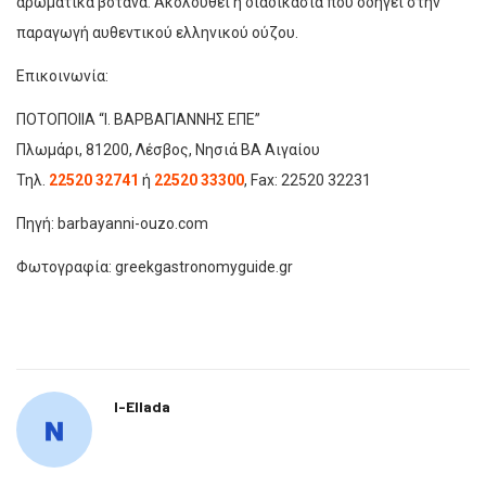
αρωματικά βότανα. Ακολουθεί η διαδικασία που οδηγεί στην
παραγωγή αυθεντικού ελληνικού ούζου.
Επικοινωνία:
ΠΟΤΟΠΟΙΙΑ “Ι. ΒΑΡΒΑΓΙΑΝΝΗΣ ΕΠΕ”
Πλωμάρι, 81200, Λέσβος, Νησιά ΒΑ Αιγαίου
Τηλ.
22520 32741
ή
22520 33300
, Fax: 22520 32231
Πηγή: barbayanni-ouzo.com
Φωτογραφία: greekgastronomyguide.gr
I-Ellada