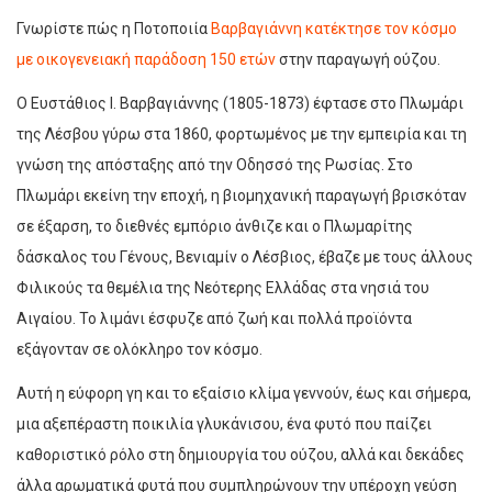
Γνωρίστε πώς η Ποτοποιία
Βαρβαγιάννη κατέκτησε τον κόσμο
με οικογενειακή παράδοση 150 ετών
στην παραγωγή ούζου.
Ο Ευστάθιος Ι. Βαρβαγιάννης (1805-1873) έφτασε στο Πλωμάρι
της Λέσβου γύρω στα 1860, φορτωμένος με την εμπειρία και τη
γνώση της απόσταξης από την Οδησσό της Ρωσίας. Στο
Πλωμάρι εκείνη την εποχή, η βιομηχανική παραγωγή βρισκόταν
σε έξαρση, το διεθνές εμπόριο άνθιζε και ο Πλωμαρίτης
δάσκαλος του Γένους, Βενιαμίν ο Λέσβιος, έβαζε με τους άλλους
Φιλικούς τα θεμέλια της Νεότερης Ελλάδας στα νησιά του
Αιγαίου. Το λιμάνι έσφυζε από ζωή και πολλά προϊόντα
εξάγονταν σε ολόκληρο τον κόσμο.
Αυτή η εύφορη γη και το εξαίσιο κλίμα γεννούν, έως και σήμερα,
μια αξεπέραστη ποικιλία γλυκάνισου, ένα φυτό που παίζει
καθοριστικό ρόλο στη δημιουργία του ούζου, αλλά και δεκάδες
άλλα αρωματικά φυτά που συμπληρώνουν την υπέροχη γεύση