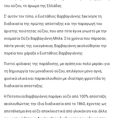
του ούζου, το άρωμα της Ελλάδας.
Σ’ αυτόν τον τόπο, ο Ευστάθιος Βαρβαγιάννης ξεκίνησε τη
διαδικασία της πρώτης απόσταξης και την παραγωγή του
άριστης ποιότητας ούζου, που από τότε έγινε γνωστό με την
ονομασία Ούζο Βαρβαγιάννη Μπλε. Στα χρόνια που πέρασαν,
πέντε γενιές της οικογένειας Βαρβαγιάννη ακολούθησαν την
πορεία που χάραξε ο Ευστάθιος Βαρβαγιάννης.
Πιστοί φύλακες της παράδοσης, με αγάπη και πολύ μεράκι για
τη δημιουργία του μοναδικού ούζου, επιλέγουν μόνο αγνά,
φυσικά υλικά και παρακολουθούν με ιδιαίτερη φροντίδα τη
διαδικασία απόσταξης.
Η Ποτοποιία Βαρβαγιάννη παράγει ούζο από 100% απόσταξη
ακολουθώντας την ίδια διαδικασία από το 1860, έχοντας ως
αποτέλεσμα ένα ούζο αποκλειστικά από γλυκάνισο και άλλα