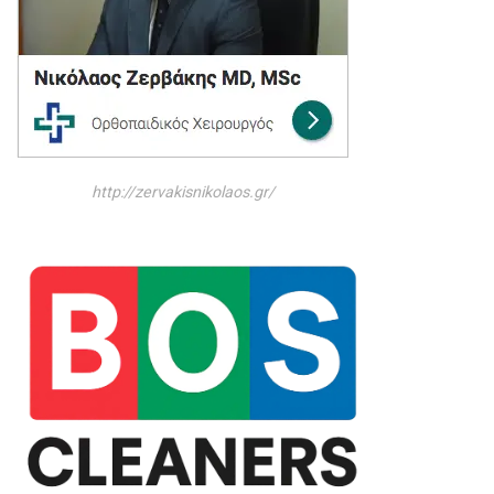
http://zervakisnikolaos.gr/