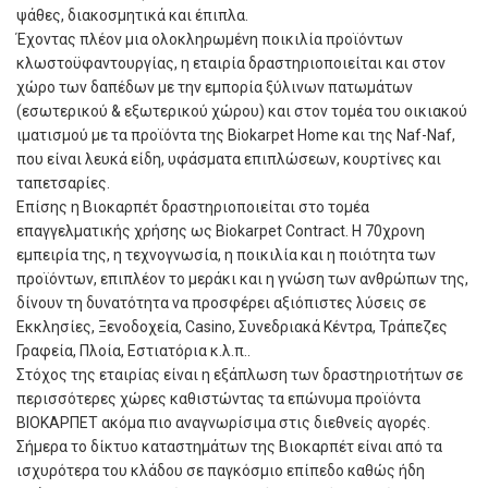
ψάθες, διακοσμητικά και έπιπλα.
Έχοντας πλέον μια ολοκληρωμένη ποικιλία προϊόντων
κλωστοϋφαντουργίας, η εταιρία δραστηριοποιείται και στον
χώρο των δαπέδων με την εμπορία ξύλινων πατωμάτων
(εσωτερικού & εξωτερικού χώρου) και στον τομέα του οικιακού
ιματισμού με τα προϊόντα της Biokarpet Home και της Naf-Naf,
που είναι λευκά είδη, υφάσματα επιπλώσεων, κουρτίνες και
ταπετσαρίες.
Επίσης η Βιοκαρπέτ δραστηριοποιείται στο τομέα
επαγγελματικής χρήσης ως Biokarpet Contract. Η 70χρονη
εμπειρία της, η τεχνογνωσία, η ποικιλία και η ποιότητα των
προϊόντων, επιπλέον το μεράκι και η γνώση των ανθρώπων της,
δίνουν τη δυνατότητα να προσφέρει αξιόπιστες λύσεις σε
Εκκλησίες, Ξενοδοχεία, Casino, Συνεδριακά Κέντρα, Τράπεζες
Γραφεία, Πλοία, Εστιατόρια κ.λ.π..
Στόχος της εταιρίας είναι η εξάπλωση των δραστηριοτήτων σε
περισσότερες χώρες καθιστώντας τα επώνυμα προϊόντα
ΒΙΟΚΑΡΠΕΤ ακόμα πιο αναγνωρίσιμα στις διεθνείς αγορές.
Σήμερα το δίκτυο καταστημάτων της Βιοκαρπέτ είναι από τα
ισχυρότερα του κλάδου σε παγκόσμιο επίπεδο καθώς ήδη