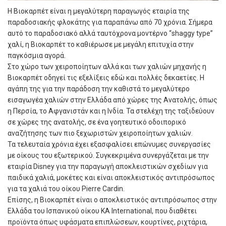
Η Βιοκαρπέτ είναι η μεγαλύτερη παραγωγός εταιρία της
παραδοσιακής φλοκάτης για παραπάνω από 70 χρόνια. Σήμερα
αυτό το παραδοσιακό αλλά ταυτόχρονα μοντέρνο “shaggy type”
χαλί, η Βιοκαρπέτ το καθιέρωσε με μεγάλη επιτυχία στην
παγκόσμια αγορά.
Στο χώρο των χειροποίητων αλλά και των χαλιών μηχανής η
Βιοκαρπέτ οδηγεί τις εξελίξεις εδώ και πολλές δεκαετίες. Η
αγάπη της για την παράδοση την καθιστά το μεγαλύτερο
εισαγωγέα χαλιών στην Ελλάδα από χώρες της Ανατολής, όπως
η Περσία, το Αφγανιστάν και η Ινδία. Τα στελέχη της ταξιδεύουν
σε χώρες της ανατολής, σε ένα γοητευτικό οδοιπορικό
αναζήτησης των πιο ξεχωριστών χειροποίητων χαλιών.
Τα τελευταία χρόνια έχει εξασφαλίσει επώνυμες συνεργασίες
με οίκους του εξωτερικού. Συγκεκριμένα συνεργάζεται με την
εταιρία Disney για την παραγωγή αποκλειστικών σχεδίων για
παιδικά χαλιά, μοκέτες και είναι αποκλειστικός αντιπρόσωπος
για τα χαλιά του οίκου Pierre Cardin.
Eπίσης, η Βιοκαρπέτ είναι ο αποκλειστικός αντιπρόσωπος στην
Ελλάδα του Ισπανικού οίκου ΚΑ International, που διαθέτει
προϊόντα όπως υφάσματα επιπλώσεων, κουρτίνες, ριχτάρια,