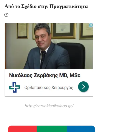
πό το Σχέδιο στην Πραγματικότητα
Α
http://zervakisnikolaos.gr/