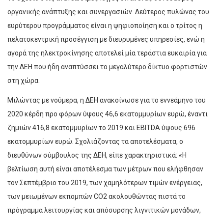
οργανικής ανάπτυξης και συνεργασιών. Δεύτερος πυλώνας του
ευρύτερου προγράμματος είναι η ψηφιοποίηση και ο τρίτος η
πελατοκεντρική προσέγγιση με διευρυμένες υπηρεσίες, ενώ η
αγορά της ηλεκτροκίνησης αποτελεί μία τεράστια ευκαιρία για
την ΔΕΗ που ήδη αναπτύσσει το μεγαλύτερο δίκτυο φορτιστών
στη χώρα.
Μιλώντας με νούμερα, η ΔΕΗ ανακοίνωσε για το εννεάμηνο του
2020 κέρδη προ φόρων ύψους 46,6 εκατομμυρίων ευρώ, έναντι
ζημιών 416,8 εκατομμυρίων το 2019 και EBITDA ύψους 696
εκατομμυρίων ευρώ. Σχολιάζοντας τα αποτελέσματα, ο
διευθύνων σύμβουλος της ΔΕΗ, είπε χαρακτηριστικά: «Η
βελτίωση αυτή είναι αποτέλεσμα των μέτρων που ελήφθησαν
τον Σεπτέμβριο του 2019, των χαμηλότερων τιμών ενέργειας,
των μειωμένων εκπομπών CO2 ακολουθώντας πιστά το
πρόγραμμα λειτουργίας και απόσυρσης λιγνιτικών μονάδων,