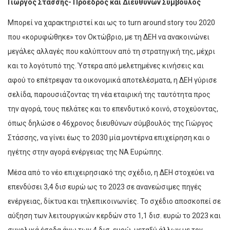
Γιώργος Στάσσης- Πρόεδρος και Διευθύνων Σύμβουλος
Μπορεί να χαρακτηριστεί και ως το turn around story του 2020
που «κορυφώθηκε» τον Οκτώβριο, με τη ΔΕΗ να ανακοινώνει
μεγάλες αλλαγές που καλύπτουν από τη στρατηγική της, μέχρι
και το λογότυπό της. Ύστερα από μελετημένες κινήσεις και
αφού το επέτρεψαν τα οικονομικά αποτελέσματα, η ΔΕΗ γύρισε
σελίδα, παρουσιάζοντας τη νέα εταιρική της ταυτότητα προς
την αγορά, τους πελάτες και το επενδυτικό κοινό, στοχεύοντας,
όπως δηλώσε ο 46χρονος διευθύνων σύμβουλός της Γιώργος
Στάσσης, να γίνει έως το 2030 μία μοντέρνα επιχείρηση και ο
ηγέτης στην αγορά ενέργειας της ΝΑ Ευρώπης.
Μέσα από το νέο επιχειρησιακό της σχέδιο, η ΔΕΗ στοχεύει να
επενδύσει 3,4 δισ ευρώ ως το 2023 σε ανανεώσιμες πηγές
ενέργειας, δίκτυα και τηλεπικοινωνίες. Το σχέδιο αποσκοπεί σε
αύξηση των λειτουργικών κερδών στο 1,1 δισ. ευρώ το 2023 και
συνολικά έσοδα άνω των 4 δισ. ευρώ, μεταξύ άλλων με τον