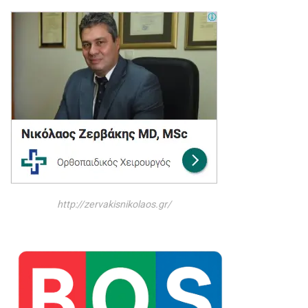
http://zervakisnikolaos.gr/