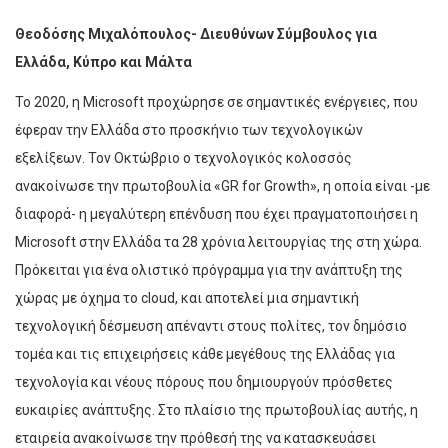
Θεοδόσης Μιχαλόπουλος- ∆ιευθύνων Σύµβουλος για
Ελλάδα, Κύπρο και Μάλτα
Το 2020, η Microsoft προχώρησε σε σηµαντικές ενέργειες, που
έφεραν την Ελλάδα στο προσκήνιο των τεχνολογικών
εξελίξεων. Τον Οκτώβριο o τεχνολογικός κολοσσός
ανακοίνωσε την πρωτοβουλία «GR for Growth», η οποία είναι -µε
διαφορά- η µεγαλύτερη επένδυση που έχει πραγµατοποιήσει η
Microsoft στην Ελλάδα τα 28 χρόνια λειτουργίας της στη χώρα.
Πρόκειται για ένα ολιστικό πρόγραµµα για την ανάπτυξη της
χώρας µε όχηµα το cloud, και αποτελεί µια σηµαντική
τεχνολογική δέσµευση απέναντι στους πολίτες, τον δηµόσιο
τοµέα και τις επιχειρήσεις κάθε µεγέθους της Ελλάδας για
τεχνολογία και νέους πόρους που δηµιουργούν πρόσθετες
ευκαιρίες ανάπτυξης. Στο πλαίσιο της πρωτοβουλίας αυτής, η
εταιρεία ανακοίνωσε την πρόθεσή της να κατασκευάσει