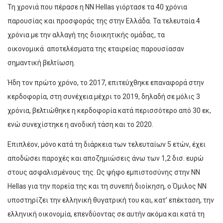
Τη χρονιά που πέρασε η NN Hellas γιόρτασε τα 40 χρόνια
παρουσίας και προσφοράς της στην Ελλάδα. Τα τελευταία 4
χρόνια µε την αλλαγή της διοικητικής οµάδας, τα
οικονοµικά αποτελέσµατα της εταιρείας παρουσίασαν
σηµαντική βελτίωση.
Ήδη τον πρώτο χρόνο, το 2017, επιτεύχθηκε επαναφορά στην
κερδοφορία, στη συνέχεια µέχρι το 2019, δηλαδή σε µόλις 3
χρόνια, βελτιώθηκε η κερδοφορία κατά περισσότερο από 30 εκ,
ενώ συνεχίστηκε η ανοδική τάση και το 2020.
Επιπλέον, µόνο κατά τη διάρκεια των τελευταίων 5 ετών, έχει
αποδώσει παροχές και αποζηµιώσεις άνω των 1,2 δισ. ευρώ
στους ασφαλισµένους της. Ως ψήφο εµπιστοσύνης στην ΝΝ
Ηellas για την πορεία της και τη συνεπή διοίκηση, ο Όµιλος NN
υποστηρίζει την ελληνική θυγατρική του και, κατ’ επέκταση, την
ελληνική οικονοµία, επενδύοντας σε αυτήν ακόµα και κατά τη