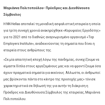
Μαριάννα Πολιτοπούλου- Πρόεδρος και ∆ιευθύνουσα
Σύμβουλος
Η NN Hellas αποτελεί τη µοναδική ασφαλιστική εταιρεία η οποία
για τρίτη συνεχή χρονιά ανακηρύχθηκε «Κορυφαίος Εργοδότης»
για το 2021 από το διεθνώς αναγνωρισµένο οργανισµό «Top
Employers Institute», αναδεικνύοντας τη σηµασία που δίνει η
εταιρεία στους ανθρώπους της.
«Σε µία απαιτητική εποχή λόγω της πανδηµίας, συνεχίζουµε να
είµαστε δίπλα στους εργαζοµένους µας και να φροντίζουµε όσα
έχουν πραγµατικά σηµασία για εκείνους. Άλλωστε, οι άνθρωποί
µας βρίσκονται πάντα στο κέντρο της προσοχής µας» τόνισε
χαρακτηριστικά σε δήλωσή της για αυτήν τη διάκριση η
Πρόεδρος και ∆ιευθύνουσα Σύµβουλος της εταιρείας, Μαριάννα
Πολιτοπούλου.