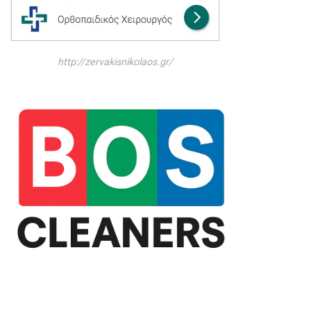
http://zervakisnikolaos.gr/