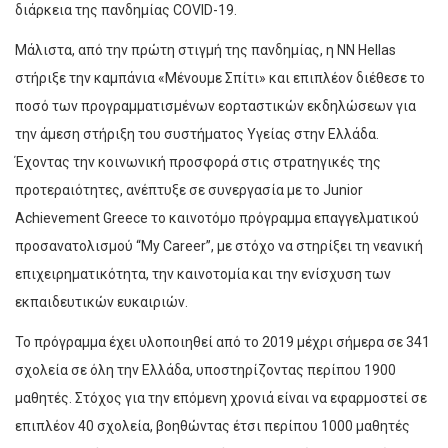
διάρκεια της πανδηµίας COVID-19.
Μάλιστα, από την πρώτη στιγµή της πανδηµίας, η ΝΝ Hellas
στήριξε την καµπάνια «Μένουµε Σπίτι» και επιπλέον διέθεσε το
ποσό των προγραµµατισµένων εορταστικών εκδηλώσεων για
την άµεση στήριξη του συστήµατος Υγείας στην Ελλάδα.
Έχοντας την κοινωνική προσφορά στις στρατηγικές της
προτεραιότητες, ανέπτυξε σε συνεργασία µε το Junior
Achievement Greece το καινοτόµο πρόγραµµα επαγγελµατικού
προσανατολισµού “My Career”, µε στόχο να στηρίξει τη νεανική
επιχειρηµατικότητα, την καινοτοµία και την ενίσχυση των
εκπαιδευτικών ευκαιριών.
Το πρόγραµµα έχει υλοποιηθεί από το 2019 µέχρι σήµερα σε 341
σχολεία σε όλη την Ελλάδα, υποστηρίζοντας περίπου 1900
µαθητές. Στόχος για την επόµενη χρονιά είναι να εφαρµοστεί σε
επιπλέον 40 σχολεία, βοηθώντας έτσι περίπου 1000 µαθητές