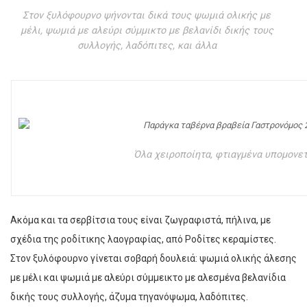
Στον ξυλόφουρνο ψήνονται δικά τους ψωμιά ολικής με
μέλι, ψωμιά με αλεύρι σύμμικτο με βελανίδι δικής τους
συλλογής, λαδόπιτες, και άλλα
Όλα χειροποίητα, φτιαγμένα υπομονετ
Ακόμα και τα σερβίτσια τους είναι ζωγραφιστά, πήλινα, με
σχέδια της ροδίτικης λαογραφίας, από Ροδίτες κεραμίστες.
Στον ξυλόφουρνο γίνεται σοβαρή δουλειά: ψωμιά ολικής άλεσης
με μέλι και ψωμιά με αλεύρι σύμμεικτο με αλεσμένα βελανίδια
δικής τους συλλογής, άζυμα τηγανόψωμα, λαδόπιτες.