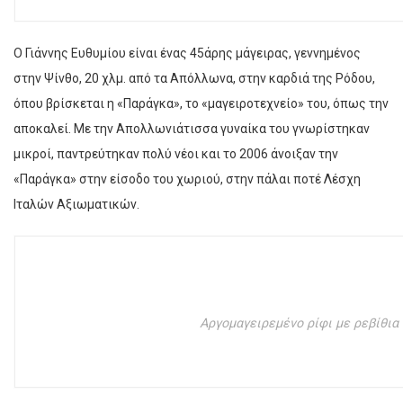
Ο Γιάννης Ευθυμίου είναι ένας 45άρης μάγειρας, γεννημένος
στην Ψίνθο, 20 χλμ. από τα Απόλλωνα, στην καρδιά της Ρόδου,
όπου βρίσκεται η «Παράγκα», το «μαγειροτεχνείο» του, όπως την
αποκαλεί. Με την Απολλωνιάτισσα γυναίκα του γνωρίστηκαν
μικροί, παντρεύτηκαν πολύ νέοι και το 2006 άνοιξαν την
«Παράγκα» στην είσοδο του χωριού, στην πάλαι ποτέ Λέσχη
Ιταλών Αξιωματικών.
Αργομαγειρεμένο ρίφι με ρεβίθια