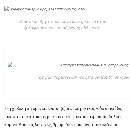
Slow food. Αργά, πολύ αργά μαγειρέματα στον
ξυλόφουρνο που δε σβήνει σχεδόν ποτέ
“Δε μας περισσεύουν φαγητά. Αντίθετα, συνήθω
Στη χόβολη σιγομαγειρεύεται (ε)ρίφι με ρεβίθια, γίδα στιφάδο,
συκωταριά κατσικερή με λεμόνι και «μακριά μυρωδιά», δηλαδή
κύμινο. Λάπατα, λαψάνες, βρωμούσες, μυρώνια, ασκολύμπροι,