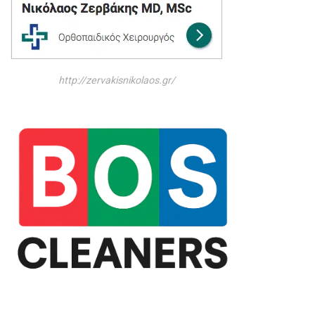
http://zervakisnikolaos.gr/