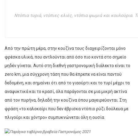
Ντόπια τυριά, ντόπιες ελιές, ντόπια ψωμιά και κουλούρια.
Από την πρώτη μέρα, στην κουζίνα τους διαχειρίζονται μόνο
φρέσκα υλικά, που αντλούνται από όσο πιο κοντά στο σημείο
μηδέν γίνεται. Αυτό στη διεθνή γαστρονομική διάλεκτο είναι το
zero km, μια σύγχρονη τάση που θα έπρεπε να είναι παντού
δεδομένη, και σημαίνει ότι από το γιαούρτι και το τυρί μέχρι τα
αναψυκτικά και το κρασί, όλα παράγονται σε μια μικρή ακτίνα
από τον πυρήνα, δηλαδή την κουζίνα όπου μαγειρεύονται. Στη
φράση «το καλοκαίρι που δεν έβρισκα ντόπιο ρύζι δούλευα με
πλιγούρι και χόντρο» συμπυκνώνεται όλη η ουσία.