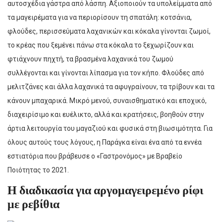
αυτοσχέδια γάστρα από λάσπη. Αξιοποιούν τα υπολείμματα από
τα μαγειρέματα για να περιορίσουν τη σπατάλη: κοτσάνια,
φλούδες, περισσεύματα λαχανικών και κόκαλα γίνονται ζωμοί,
το κρέας που ξεμένει πάνω στα κόκαλα το ξεχωρίζουν και
φτιάχνουν πηχτή, τα βρασμένα λαχανικά του ζωμού
συλλέγονται και γίνονται λίπασμα για τον κήπο. Φλούδες από
μελιτζάνες και άλλα λαχανικά τα αφυγραίνουν, τα τρίβουν και τα
κάνουν μπαχαρικά. Μικρό μενού, συναισθηματικό και εποχικό,
διαχειρίσιμο και ευέλικτο, αλλά και κρατήσεις, βοηθούν στην
άρτια λειτουργία του μαγαζιού και φυσικά στη βιωσιμότητα. Για
όλους αυτούς τους λόγους, η Παράγκα είναι ένα από τα εννέα
εστιατόρια που βράβευσε ο «Γαστρονόμος» με Βραβείο
Ποιότητας το 2021.
Η διαδικασία για αργομαγειρεμένο ρίφι
με ρεβίθια