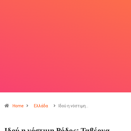
Home
Ελλάδα
Ιδού η νόστιμη…
Ιδού η νόστιμη Ρόδος: Ταβέρνα