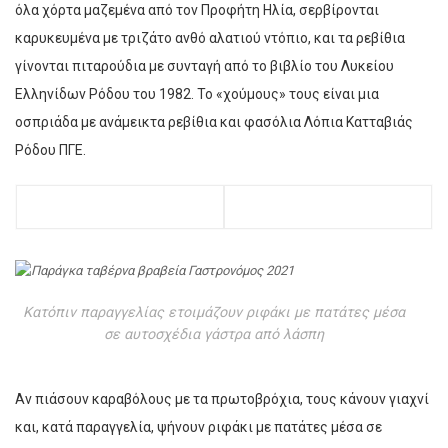
όλα χόρτα μαζεμένα από τον Προφήτη Ηλία, σερβίρονται
καρυκευμένα με τριζάτο ανθό αλατιού ντόπιο, και τα ρεβίθια
γίνονται πιταρούδια με συνταγή από το βιβλίο του Λυκείου
Ελληνίδων Ρόδου του 1982. Το «χούμους» τους είναι μια
οσπριάδα με ανάμεικτα ρεβίθια και φασόλια Λόπια Κατταβιάς
Ρόδου ΠΓΕ.
Κατόπιν παραγγελίας ετοιμάζουν ριφάκι με πατάτες μέσα
σε αυτοσχέδια γάστρα από λάσπη
Αν πιάσουν καραβόλους με τα πρωτοβρόχια, τους κάνουν γιαχνί
και, κατά παραγγελία, ψήνουν ριφάκι με πατάτες μέσα σε