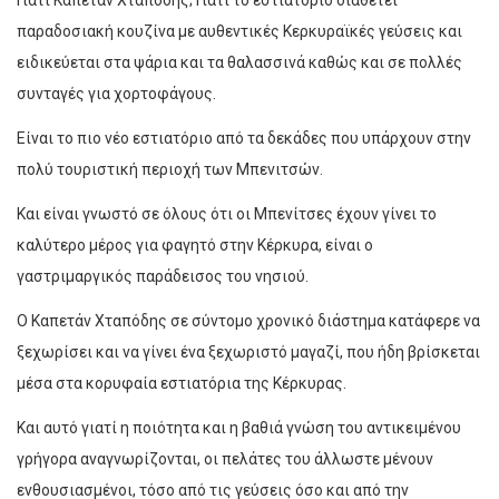
Γιατί Καπετάν Χταπόδης; Γιατί το εστιατόριο διαθέτει
παραδοσιακή κουζίνα με αυθεντικές Κερκυραϊκές γεύσεις και
ειδικεύεται στα ψάρια και τα θαλασσινά καθώς και σε πολλές
συνταγές για χορτοφάγους.
Είναι το πιο νέο εστιατόριο από τα δεκάδες που υπάρχουν στην
πολύ τουριστική περιοχή των Μπενιτσών.
Και είναι γνωστό σε όλους ότι οι Μπενίτσες έχουν γίνει το
καλύτερο μέρος για φαγητό στην Κέρκυρα, είναι ο
γαστριμαργικός παράδεισος του νησιού.
Ο Καπετάν Χταπόδης σε σύντομο χρονικό διάστημα κατάφερε να
ξεχωρίσει και να γίνει ένα ξεχωριστό μαγαζί, που ήδη βρίσκεται
μέσα στα κορυφαία εστιατόρια της Κέρκυρας.
Και αυτό γιατί η ποιότητα και η βαθιά γνώση του αντικειμένου
γρήγορα αναγνωρίζονται, οι πελάτες του άλλωστε μένουν
ενθουσιασμένοι, τόσο από τις γεύσεις όσο και από την