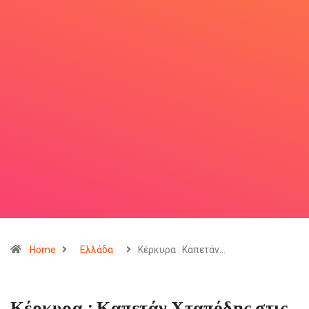
Home
Ελλάδα
Κέρκυρα : Καπετάν…
Κέρκυρα : Καπετάν Χταπόδης στις