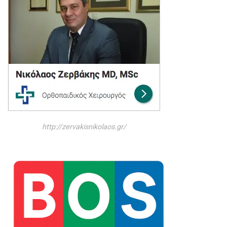
http://zervakisnikolaos.gr/