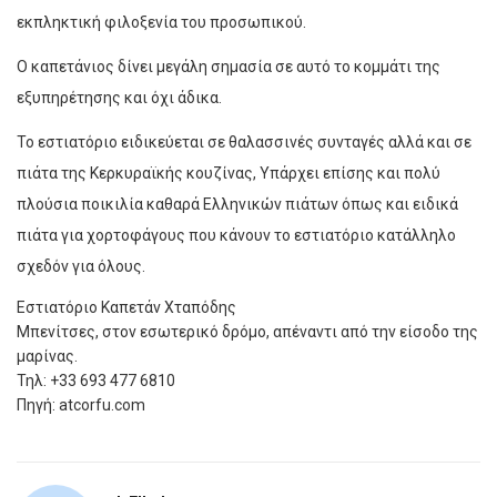
εκπληκτική φιλοξενία του προσωπικού.
Ο καπετάνιος δίνει μεγάλη σημασία σε αυτό το κομμάτι της
εξυπηρέτησης και όχι άδικα.
Το εστιατόριο ειδικεύεται σε θαλασσινές συνταγές αλλά και σε
πιάτα της Κερκυραϊκής κουζίνας, Υπάρχει επίσης και πολύ
πλούσια ποικιλία καθαρά Ελληνικών πιάτων όπως και ειδικά
πιάτα για χορτοφάγους που κάνουν το εστιατόριο κατάλληλο
σχεδόν για όλους.
Εστιατόριο Καπετάν Χταπόδης
Μπενίτσες, στον εσωτερικό δρόμο, απέναντι από την είσοδο της
μαρίνας.
Τηλ: +33 693 477 6810
Πηγή: atcorfu.com