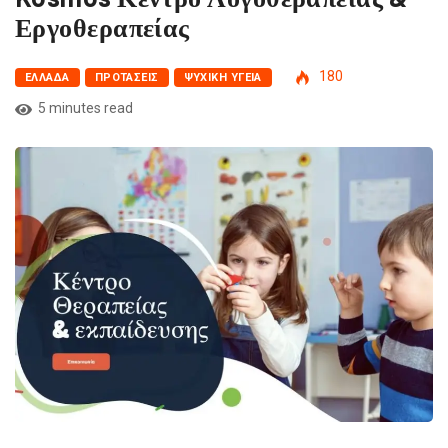
Εργοθεραπείας
180
ΕΛΛΆΔΑ
ΠΡΟΤΆΣΕΙΣ
ΨΥΧΙΚΉ ΥΓΕΊΑ
5 minutes read