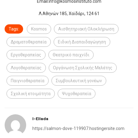
Email:info@kosmosinstituto.com
Λ.Αθηνών 185, Χαϊδάρι, 124 61
Tags:
Kosmos
Αισθητηριακή Ολοκλήρωση
Δραματοθεραπεία
Ειδική Διαπαιδαγώγηση
Εργοθεραπείας
Θεατρικό παιχνίδι
Λογοθεραπείας
Οργάνωση Σχολικής Μελέτης
Παιγνιοθεραπεία
Συμβουλευτική γονέων
Σχολική ετοιμότητα
Ψυχοθεραπεία
I-Ellada
https://salmon-dove-119907.hostingersite.com