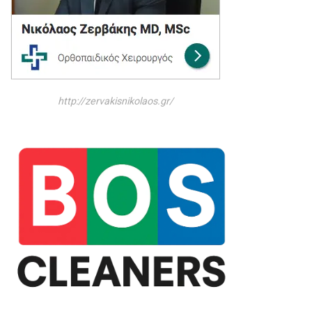
http://zervakisnikolaos.gr/