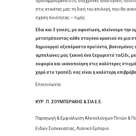
προσαρμοσμένα στις σύγχρονες απαιτήσεις ποιότητ
στις ετικέτες μας τη δική του επιλογή, που θα ικα
σχέση ποιότητας – τιμής.
Εδώ και 3 γενιές, με αφοσίωση, κλείνουμε την 
μετατρέποντας κάθε σταγόνα κρασιού σε μια στ
δημιουργεί αξεπέραστα προϊόντα, βασισμένος σ
αμπελώνες μας ξεκινά ένα ξεχωριστό ταξίδι, με 
ευφορία και ικανοποίηση στις καλύτερες στιγμέ
χαρά στο τραπέζι σας είναι η καλύτερη επιβράβ
Επικοινωνία:
ΚΥΡ. Π. ΖΟΥΜΠΕΡΑΚΗΣ & ΣΙΑ Ε.Ε.
Παραγωγή & Εμφιάλωση Αλκοολούχων Ποτών & Π
Ειδών Συσκευασίας, Λιανικό Εμπόριο