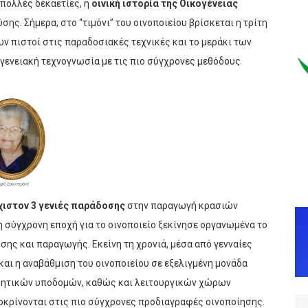
 πολλές δεκαετίες, η
οινική ιστορία της Οικογένειας
ης. Σήμερα, στο “τιμόνι” του οινοποιείου βρίσκεται η τρίτη
 πιστοί στις παραδοσιακές τεχνικές και το μεράκι των
γενειακή τεχνογνωσία με τις πιο σύγχρονες μεθόδους
χιστον 3 γενιές παράδοσης
στην παραγωγή κρασιών
 σύγχρονη εποχή για το οινοποιείο ξεκίνησε οργανωμένα το
σης και παραγωγής. Εκείνη τη χρονιά, μέσα από γενναίες
αι η αναβάθμιση του οινοποιείου σε εξελιγμένη μονάδα
θητικών υποδομών, καθώς και λειτουργικών χώρων
κρίνονται στις πιο σύγχρονες προδιαγραφές οινοποίησης.