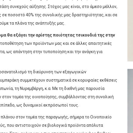
τάση συνεχούς αύξησης. Στόχος μας είναι, στο άμεσο μέλλον,
ς σε ποσοστό 40% της συνολικής μας δραστηριότητας, και σε
ούμε τα πλάνα της ανάπτυξής μας.
μα θα εξάγει την αρίστης ποιότητας τσικουδιά της στην
α τοποθέτηση των προϊόντων μας και σε άλλες απαιτητικές
ντα, ως απάντηση στην τυποποίηση και την ανάγκη για
προσανατολισμό τη διεύρυνση των εξαγωγικών
Ζουμπεράκη συμμετέχουν συστηματικά σε κορυφαίες εκθέσεις
πωνία, τη Νυρεμβέργη, κ.α. Με τη διεθνή μας παρουσία
 στον τομέα της οινοποίησης, συμβάλλοντας στη συνολική
πίπεδο, ως δυναμικοί εκπρόσωποί τους.
πλάνου στον τομέα της παραγωγής, σήμερα το Οινοποιείο
ύς, που αντιστοιχούν σε βιολογικά προϊόντα απόλυτα