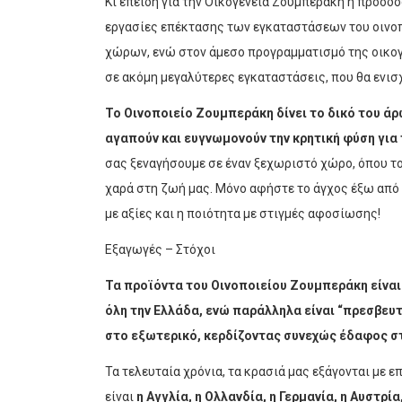
Κι επειδή για την Οικογένεια Ζουμπεράκη η πρόοδο
εργασίες επέκτασης των εγκαταστάσεων του οινο
χώρων, ενώ στον άμεσο προγραμματισμό της οικογ
σε ακόμη μεγαλύτερες εγκαταστάσεις, που θα ενισ
Το Οινοποιείο Ζουμπεράκη δίνει το δικό του άρ
αγαπούν και ευγνωμονούν την κρητική φύση για 
σας ξεναγήσουμε σε έναν ξεχωριστό χώρο, όπου το 
χαρά στη ζωή μας. Μόνο αφήστε το άγχος έξω από τ
με αξίες και η ποιότητα με στιγμές αφοσίωσης!
Εξαγωγές – Στόχοι
Τα προϊόντα του Οινοποιείου Ζουμπεράκη είναι
όλη την Ελλάδα, ενώ παράλληλα είναι “πρεσβευ
στο εξωτερικό, κερδίζοντας συνεχώς έδαφος στ
Τα τελευταία χρόνια, τα κρασιά μας εξάγονται με 
είναι
η Αγγλία, η Ολλανδία, η Γερμανία, η Αυστρία