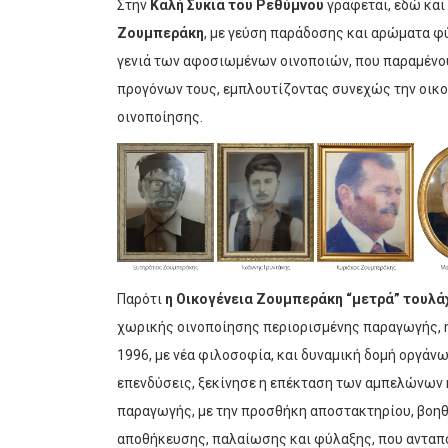
Στην
Καλή Συκιά του Ρεθύμνου
γράφεται, εδώ και
Ζουμπεράκη
, με γεύση παράδοσης και αρώματα φύσ
γενιά των αφοσιωμένων οινοποιών, που παραμένουν
προγόνων τους, εμπλουτίζοντας συνεχώς την οικο
οινοποίησης.
Παρότι
η Οικογένεια Ζουμπεράκη “μετρά” τουλά
χωρικής οινοποίησης περιορισμένης παραγωγής, η
1996, με νέα φιλοσοφία, και δυναμική δομή οργάνω
επενδύσεις, ξεκίνησε η επέκταση των αμπελώνων κ
παραγωγής, με την προσθήκη αποστακτηρίου, βοη
αποθήκευσης, παλαίωσης και φύλαξης, που ανταπο