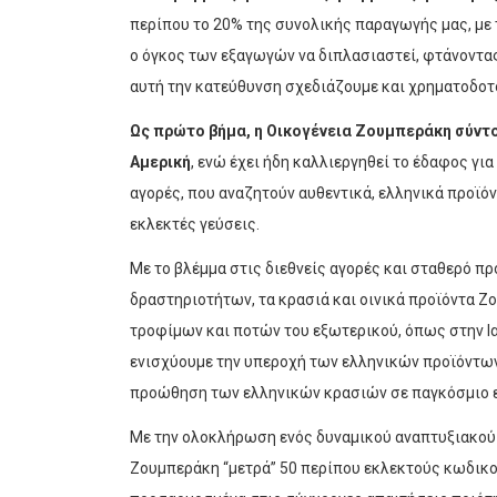
περίπου το 20% της συνολικής παραγωγής μας, με 
ο όγκος των εξαγωγών να διπλασιαστεί, φτάνοντα
αυτή την κατεύθυνση σχεδιάζουμε και χρηματοδοτ
Ως πρώτο βήμα, η Οικογένεια Ζουμπεράκη σύντο
Αμερική
, ενώ έχει ήδη καλλιεργηθεί το έδαφος γι
αγορές, που αναζητούν αυθεντικά, ελληνικά προϊό
εκλεκτές γεύσεις.
Με το βλέμμα στις διεθνείς αγορές και σταθερό 
δραστηριοτήτων, τα κρασιά και οινικά προϊόντα 
τροφίμων και ποτών του εξωτερικού, όπως στην Ια
ενισχύουμε την υπεροχή των ελληνικών προϊόντων
προώθηση των ελληνικών κρασιών σε παγκόσμιο ε
Με την ολοκλήρωση ενός δυναμικού αναπτυξιακού 
Ζουμπεράκη “μετρά” 50 περίπου εκλεκτούς κωδικο