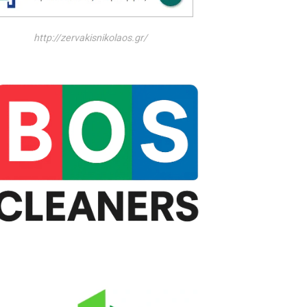
http://zervakisnikolaos.gr/