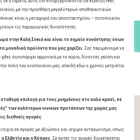
ς δε σταματά, αυτή την εποχή βρίσκονται σε εξέλιξη νέες
ποιείου, με την προσθήκη μεγαλύτερων αποθηκευτικών
ένειας είναι η μεταφορά του αποστακτηρίου – ποτοποιείου
χύσουν τις παραγωγικές δυνατότητες.
ωμα στην Καλή Συκιά και είναι το σημείο συνάντησης όσων
τα μοναδικά προϊόντα που μας χαρίζει.
Σας περιμένουμε να
χθες συνυπάρχει αρμονικά με το αύριο, δίνοντας γεύση και
ην πύλη του οινοποιείου μας, επειδή εδώ ο χρόνος μετριέται
 σταθερή επιλογή για τους μυημένους στο καλό κρασί, σε
τές” των καλύτερων οινικών προτάσεων της χώρας μας
ις διεθνείς αγορές.
επιτυχία σε αγορές με αξιώσεις και ισχυρό ανταγωνισμό, όπως
, η Ελβετία και η Κύπρος.
Σε αυτές τις αγορές διοχετεύεται