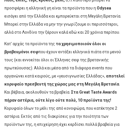
Λάδι, ελιές, τυρί, κρόκος, μέλι,
ό,τι καλύτερο μπορεί να
προσφέρει η ελληνική γη είναι τα προϊόντα που η
Odysea
εισάγει από την Ελλάδα και εμπορεύεται στη Μεγάλη Βρετανία.
Μπορεί στην Ελλάδα να μην την γνωρίζουμε οι περισσότεροι,
αλλά στο Λονδίνο την ξέρουν καλά εδώ και 20 χρόνια περίπου.
Κατ’ αρχάς τα προϊόντα της
τα χρησιμοποιούν όλοι οι
βραβευμένοι σεφ
που έχουν εντάξει ελληνικά πιάτα στο μενού
τους (και εννοείται όλοι οι Έλληνες σεφ της βρετανικής
πρωτεύουσας). Αλλά και μέσα από τα διάφορα events που
οργανώνει κατά καιρούς, με «γευσιγνωσίες Ελλάδας»,
αποτελεί
κορυφαίο πρεσβευτή της χώρας μας στη Μεγάλη Βρετανία
.
Και βέβαια, ακολουθούν τα βραβεία.
Στα Great Taste Awards
πήραν αστέρια, ούτε λίγο ούτε πολύ, 10 προϊόντα της!
Κορυφαίο όλων το μέλι της από κονοφώρα, που κατέκτησε 2
αστέρια. Εκτός από τις διακρίσεις για την ποιότητα των
προϊόντων της, η επιχείρηση έχει κερδίσει πολλά βραβεία για