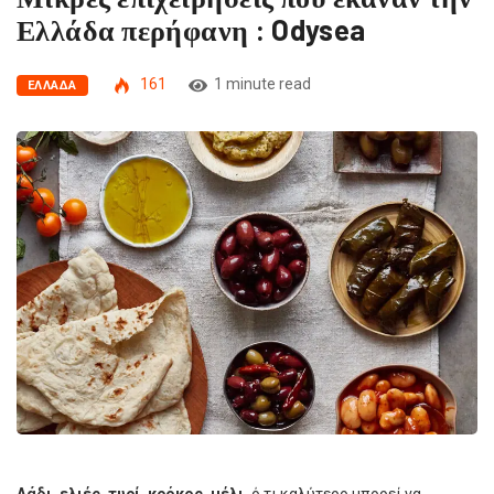
Ελλάδα περήφανη : Odysea
161
1 minute read
ΕΛΛΆΔΑ