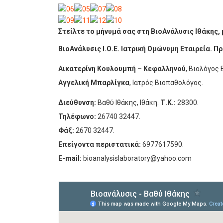
Στείλτε το μήνυμά σας στη ΒιοAνάλυσις Ιθάκης
ΒιοAνάλυσις Ι.Ο.Ε. Ιατρική Ομώνυμη Εταιρεία. 
Αικατερίνη Κουλουμπή – Κεφαλληνού
, Βιολόγος 
Αγγελική Μπαρλίγκα
, Ιατρός Βιοπαθολόγος.
Διεύθυνση:
Βαθύ Ιθάκης, Ιθάκη.
Τ.Κ.:
28300.
Τηλέφωνο:
26740 32447.
Φάξ:
2670 32447.
Επείγοντα περιστατικά:
6977617590.
E-mail:
bioanalysislaboratory@yahoo.com