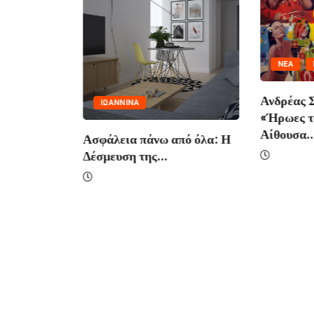
NΈΑ
Ανδρέας 
ΙΩΑΝΝΙΝΑ
«Ήρωες τ
Αίθουσα..
ην
Ασφάλεια πάνω από όλα: Η
Δέσμευση της...