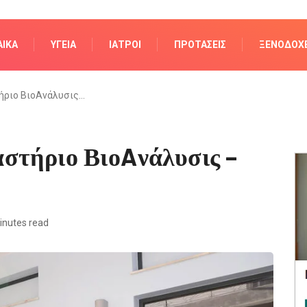
ΑΊΚΑ
ΥΓΕΊΑ
ΙΑΤΡΟΊ
ΠΡΟΤΆΣΕΙΣ
ΞΕΝΟΔΟΧΕ
ήριο ΒιοAνάλυσις…
στήριο ΒιοAνάλυσις –
inutes read