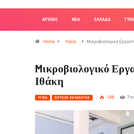
ΑΡΧΙΚΗ
NΈΑ
ΕΛΛΆΔΑ
ΓΥΝ
Home
Υγεία
Mικροβιολογικό Εργαστ
Mικροβιολογικό Εργα
Ιθάκη
148
7 m
ΥΓΕΊΑ
ΧΡΥΣΌΣ ΚΑΤΆΛΟΓΟΣ