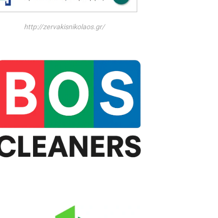
http://zervakisnikolaos.gr/