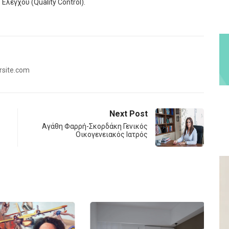
λέγχου (Quality Control).
rsite.com
Next Post
Αγάθη Φαρρή-Σκορδάκη Γενικός
Οικογενειακός Ιατρός