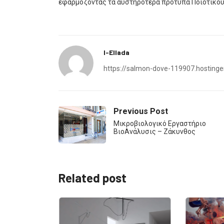
εφαρμόζοντας τα αυστηρότερα πρότυπα Ποιοτικού Ε
I-Ellada
https://salmon-dove-119907.hostinge
Previous Post
Mικροβιολογικό Εργαστήριο
ΒιοAνάλυσις – Ζάκυνθος
Related post