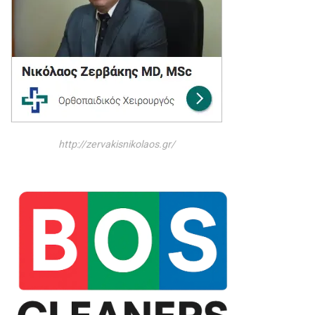
http://zervakisnikolaos.gr/