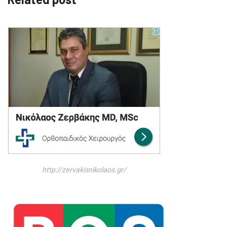
http://zervakisnikolaos.gr/