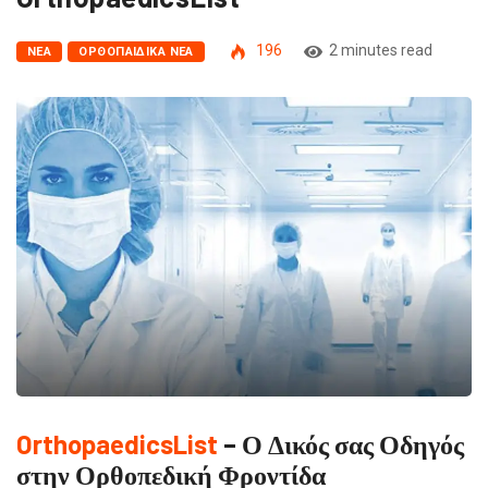
196
2 minutes read
NΈΑ
ΟΡΘΟΠΑΙΔΙΚΆ ΝΈΑ
OrthopaedicsList
– Ο Δικός σας Οδηγός
στην Ορθοπεδική Φροντίδα