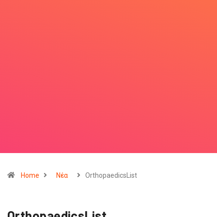
Home
Nέα
OrthopaedicsList
OrthopaedicsList