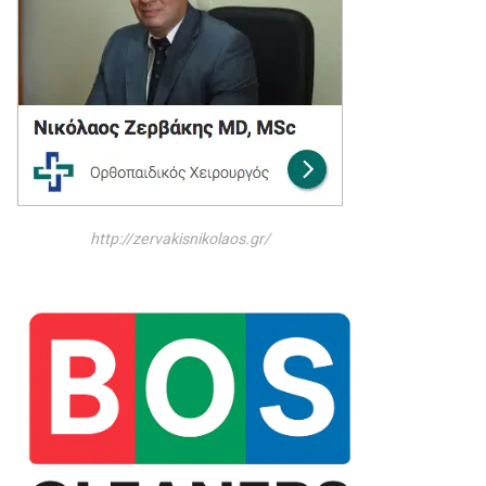
http://zervakisnikolaos.gr/