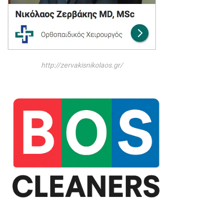
http://zervakisnikolaos.gr/