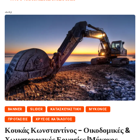
Sticky
BANNER
SLIDER
ΚΑΤΑΣΚΕΥΑΣΤΙΚΉ
ΜΎΚΟΝΟΣ
ΠΡΟΤΆΣΕΙΣ
ΧΡΥΣΌΣ ΚΑΤΆΛΟΓΟΣ
Κουκάς Κωνσταντίνος – Οικοδομικές &
Χωματουργικές Εργασίες |Μύκονος