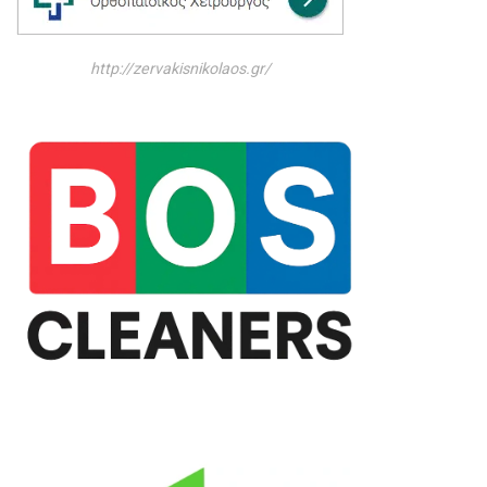
http://zervakisnikolaos.gr/