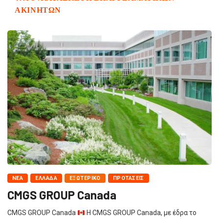
ΑΚΙΝΉΤΩΝ
NΈΑ
ΕΛΛΆΔΑ
ΕΞΩΤΕΡΙΚΌ
ΠΡΟΤΆΣΕΙΣ
CMGS GROUP Canada
CMGS GROUP Canada
Η CMGS GROUP Canada, με έδρα το