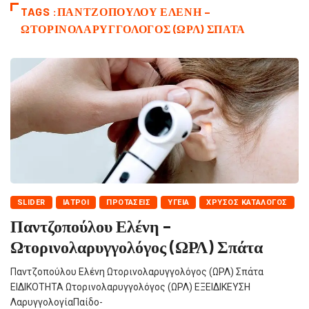
TAGS :ΠΑΝΤΖΟΠΟΎΛΟΥ ΕΛΈΝΗ –
ΩΤΟΡΙΝΟΛΑΡΥΓΓΟΛΌΓΟΣ (ΩΡΛ) ΣΠΆΤΑ
SLIDER
ΙΑΤΡΟΊ
ΠΡΟΤΆΣΕΙΣ
ΥΓΕΊΑ
ΧΡΥΣΌΣ ΚΑΤΆΛΟΓΟΣ
Παντζοπούλου Ελένη –
Ωτορινολαρυγγολόγος (ΩΡΛ) Σπάτα
Παντζοπούλου Ελένη Ωτορινολαρυγγολόγος (ΩΡΛ) Σπάτα
ΕΙΔΙΚΟΤΗΤΑ Ωτορινολαρυγγολόγος (ΩΡΛ) ΕΞΕΙΔΙΚΕΥΣΗ
ΛαρυγγολογίαΠαίδο-