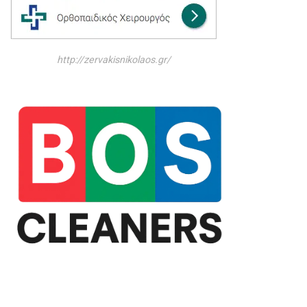
http://zervakisnikolaos.gr/